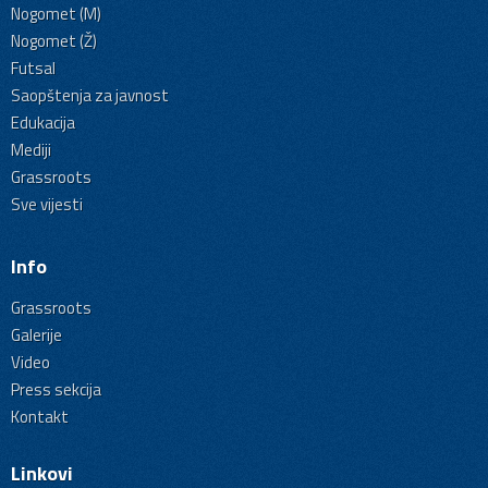
Nogomet (M)
Nogomet (Ž)
Futsal
Saopštenja za javnost
Edukacija
Mediji
Grassroots
Sve vijesti
Info
Grassroots
Galerije
Video
Press sekcija
Kontakt
Linkovi