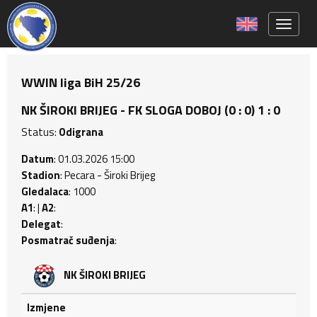
Toggle 
WWIN liga BiH 25/26
NK ŠIROKI BRIJEG - FK SLOGA DOBOJ (0 : 0) 1 : 0
Status:
Odigrana
Datum
: 01.03.2026 15:00
Stadion
: Pecara - Široki Brijeg
Gledalaca
: 1000
A1
: |
A2
:
Delegat
:
Posmatrač suđenja
:
NK ŠIROKI BRIJEG
Izmjene