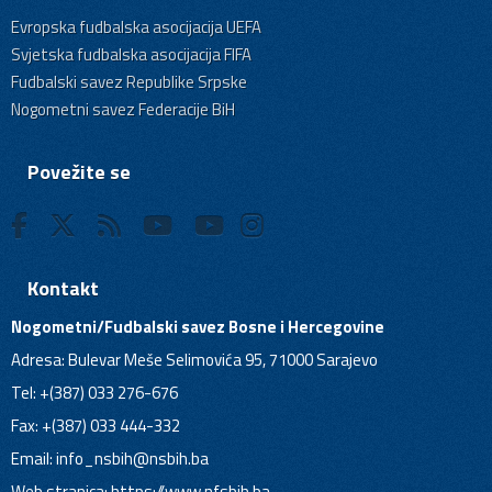
Evropska fudbalska asocijacija UEFA
Svjetska fudbalska asocijacija FIFA
Fudbalski savez Republike Srpske
Nogometni savez Federacije BiH
Povežite se
Kontakt
Nogometni/Fudbalski savez Bosne i Hercegovine
Adresa: Bulevar Meše Selimovića 95, 71000 Sarajevo
Tel: +(387) 033 276-676
Fax: +(387) 033 444-332
Email:
info_nsbih@nsbih.ba
Web stranica: https://www.nfsbih.ba