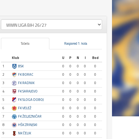
Tabela
Raspored 1. kola
Klub
U
P
N
I
Bod
1
BSK
0
0
0
0
0
2
FK BORAC
0
0
0
0
0
3
FK RADNIK
0
0
0
0
0
4
FK SARAJEVO
0
0
0
0
0
5
FK SLOGA DOBOJ
0
0
0
0
0
6
FK VELEŽ
0
0
0
0
0
7
FK ŽELJEZNIČAR
0
0
0
0
0
8
HŠK ZRINJSKI
0
0
0
0
0
9
NK ČELIK
0
0
0
0
0