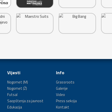
Vijesti
Info
Nogomet (M)
Grassroots
Nogomet (Ž)
Galerije
Futsal
Video
Saopštenja za javnost
Press sekcija
Edukacija
Kontakt