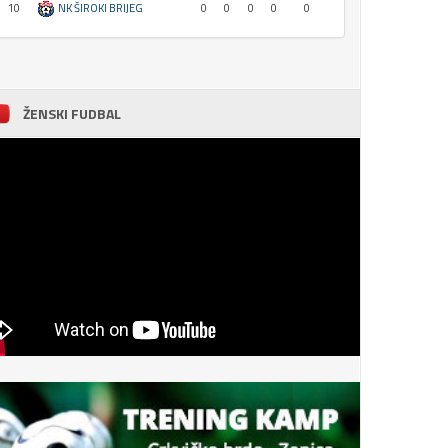
10
NK ŠIROKI BRIJEG
0
0
0
0
0
ŽENSKI FUDBAL