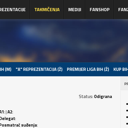
REZENTACIJE
TAKMIČENJA
MEDIJI
FANSHOP
FAN
IH (M)
"A" REPREZENTACIJA (Ž)
PREMIJER LIGA BIH (Ž)
KUP BIH
P
Status:
Odigrana
A1
: |
A2
:
Delegat
:
Posmatrač suđenja
: