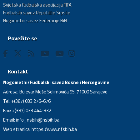
Svjetska fudbalska asocijacija FIFA
Fudbalski savez Republike Srpske
Nogometni savez Federacije BiH
Povežite se
Kontakt
Nogometni/Fudbalski savez Bosne i Hercegovine
Adresa: Bulevar Meše Selimovića 95, 71000 Sarajevo
Tel: +(387) 033 276-676
Fax: +(387) 033 444-332
Email:
info_nsbih@nsbih.ba
Web stranica: https://www.nfsbih.ba