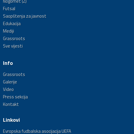
Nogomet (Ž)
Futsal
Saopštenja za javnost
Edukacija
Mediji
Grassroots
Sve vijesti
Info
Grassroots
Galerije
Video
Press sekcija
Kontakt
Linkovi
Evropska fudbalska asocijacija UEFA