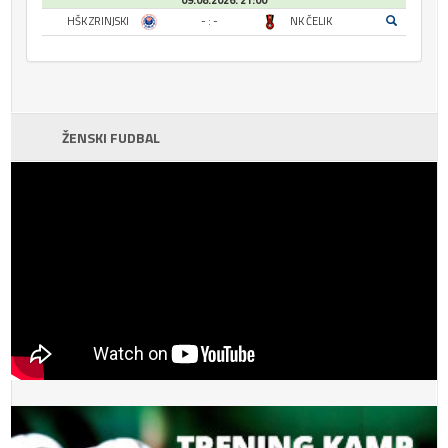
09.08.2026. 21:00
HŠK ZRINJSKI
- : -
NK ČELIK
ŽENSKI FUDBAL