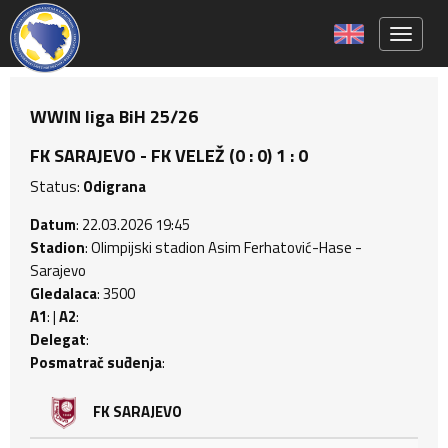
Toggle 
WWIN liga BiH 25/26
FK SARAJEVO - FK VELEŽ (0 : 0) 1 : 0
Status:
Odigrana
Datum
: 22.03.2026 19:45
Stadion
: Olimpijski stadion Asim Ferhatović-Hase -
Sarajevo
Gledalaca
: 3500
A1
: |
A2
:
Delegat
:
Posmatrač suđenja
:
FK SARAJEVO