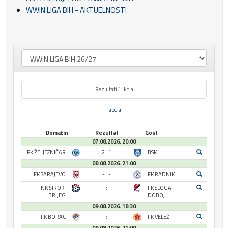
WWIN LIGA BIH - AKTUELNOSTI
Rezultati 1. kola
Tabela
Domaćin
Rezultat
Gost
07.08.2026. 20:00
FK ŽELJEZNIČAR
2 : 1
BSK
08.08.2026. 21:00
FK SARAJEVO
- : -
FK RADNIK
NK ŠIROKI
- : -
FK SLOGA
BRIJEG
DOBOJ
09.08.2026. 18:30
FK BORAC
- : -
FK VELEŽ