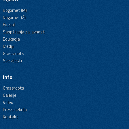
Nogomet (M)
Nogomet (Ž)
Futsal
Saopštenja za javnost
Edukacija
Mediji
Grassroots
Sve vijesti
Info
Grassroots
Galerije
Video
Press sekcija
Kontakt