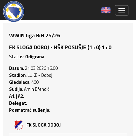
Toggle 
WWIN liga BiH 25/26
FK SLOGA DOBOJ - HŠK POSUŠJE (1 : 0) 1 : 0
Status:
Odigrana
Datum
: 21.03.2026 16:00
Stadion
: LUKE - Doboj
Gledalaca
: 400
Sudija
: Amin Efendić
A1
: |
A2
:
Delegat
:
Posmatrač suđenja
:
FK SLOGA DOBOJ