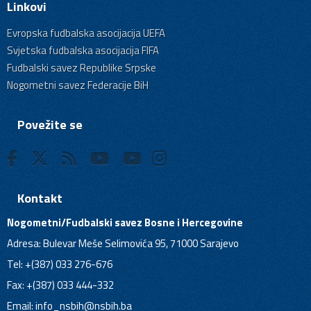
Linkovi
Evropska fudbalska asocijacija UEFA
Svjetska fudbalska asocijacija FIFA
Fudbalski savez Republike Srpske
Nogometni savez Federacije BiH
Povežite se
Kontakt
Nogometni/Fudbalski savez Bosne i Hercegovine
Adresa: Bulevar Meše Selimovića 95, 71000 Sarajevo
Tel: +(387) 033 276-676
Fax: +(387) 033 444-332
Email:
info_nsbih@nsbih.ba