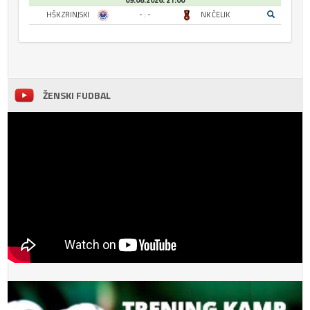
09.08.2026. 21:00
HŠK ZRINJSKI
- : -
NK ČELIK
ŽENSKI FUDBAL