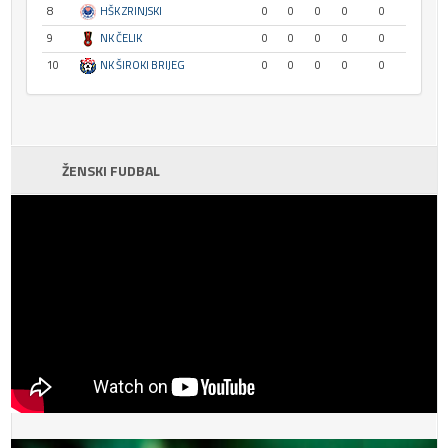
8
HŠK ZRINJSKI
0
0
0
0
0
9
NK ČELIK
0
0
0
0
0
10
NK ŠIROKI BRIJEG
0
0
0
0
0
ŽENSKI FUDBAL