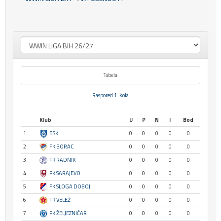
Tabela
Raspored 1. kola
Klub
U
P
N
I
Bod
1
BSK
0
0
0
0
0
2
FK BORAC
0
0
0
0
0
3
FK RADNIK
0
0
0
0
0
4
FK SARAJEVO
0
0
0
0
0
5
FK SLOGA DOBOJ
0
0
0
0
0
6
FK VELEŽ
0
0
0
0
0
7
FK ŽELJEZNIČAR
0
0
0
0
0