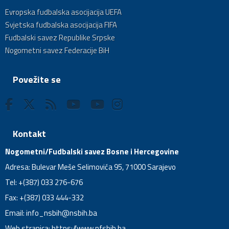
Evropska fudbalska asocijacija UEFA
Svjetska fudbalska asocijacija FIFA
Fudbalski savez Republike Srpske
Nogometni savez Federacije BiH
Povežite se
Kontakt
Nogometni/Fudbalski savez Bosne i Hercegovine
Adresa: Bulevar Meše Selimovića 95, 71000 Sarajevo
Tel: +(387) 033 276-676
Fax: +(387) 033 444-332
Email:
info_nsbih@nsbih.ba
Web stranica: https://www.nfsbih.ba