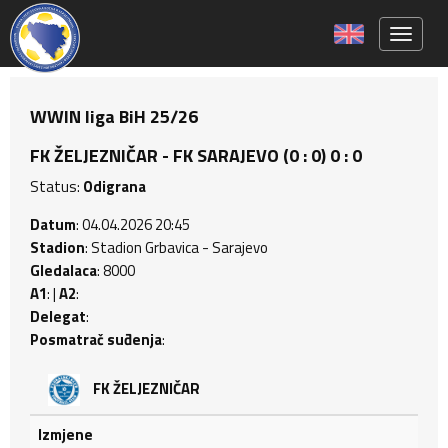
Toggle 
WWIN liga BiH 25/26
FK ŽELJEZNIČAR - FK SARAJEVO (0 : 0) 0 : 0
Status:
Odigrana
Datum
: 04.04.2026 20:45
Stadion
: Stadion Grbavica - Sarajevo
Gledalaca
: 8000
A1
: |
A2
:
Delegat
:
Posmatrač suđenja
:
FK ŽELJEZNIČAR
Izmjene