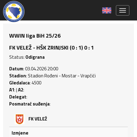
Toggle 
WWIN liga BiH 25/26
FK VELEŽ - HŠK ZRINJSKI (0 : 1) 0 : 1
Status:
Odigrana
Datum
: 03.04.2026 20:00
Stadion
: Stadion Rođeni - Mostar - Vrapčići
Gledalaca
: 4500
A1
: |
A2
:
Delegat
:
Posmatrač suđenja
:
FK VELEŽ
Izmjene