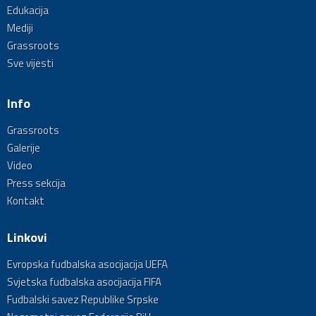
Edukacija
Mediji
Grassroots
Sve vijesti
Info
Grassroots
Galerije
Video
Press sekcija
Kontakt
Linkovi
Evropska fudbalska asocijacija UEFA
Svjetska fudbalska asocijacija FIFA
Fudbalski savez Republike Srpske