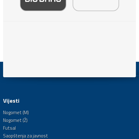
Vijesti
Nogomet (M)
Nogomet (Ž)
Futsal
Saopštenja za javnost