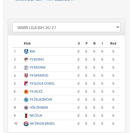
Klub
U
P
N
I
Bod
1
BSK
0
0
0
0
0
2
FK BORAC
0
0
0
0
0
3
FK RADNIK
0
0
0
0
0
4
FK SARAJEVO
0
0
0
0
0
5
FK SLOGA DOBOJ
0
0
0
0
0
6
FK VELEŽ
0
0
0
0
0
7
FK ŽELJEZNIČAR
0
0
0
0
0
8
HŠK ZRINJSKI
0
0
0
0
0
9
NK ČELIK
0
0
0
0
0
10
NK ŠIROKI BRIJEG
0
0
0
0
0