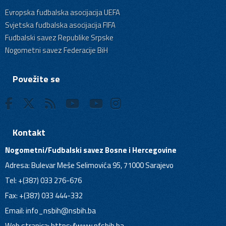
Evropska fudbalska asocijacija UEFA
Svjetska fudbalska asocijacija FIFA
Fudbalski savez Republike Srpske
Nogometni savez Federacije BiH
Povežite se
Kontakt
Nogometni/Fudbalski savez Bosne i Hercegovine
Adresa: Bulevar Meše Selimovića 95, 71000 Sarajevo
Tel: +(387) 033 276-676
Fax: +(387) 033 444-332
Email:
info_nsbih@nsbih.ba
Web stranica: https://www.nfsbih.ba