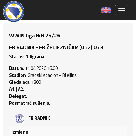
Toggle 
WWIN liga BiH 25/26
FK RADNIK - FK ŽELJEZNIČAR (0 : 2) 0 : 3
Status:
Odigrana
Datum
: 11.04.2026 16:00
Stadion
: Gradski stadion - Bijeljina
Gledalaca
: 1300
A1
: |
A2
:
Delegat
:
Posmatrač suđenja
:
FK RADNIK
Izmjene