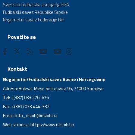
Svjetska fudbalska asocijacija FIFA
Fudbalski savez Republike Srpske
Nogometni savez Federacije BiH
Povežite se
Kontakt
Nogometni/Fudbalski savez Bosne i Hercegovine
Adresa: Bulevar Meše Selimovića 95, 71000 Sarajevo
Tel: +(387) 033 276-676
Fax: +(387) 033 444-332
Email:
info_nsbih@nsbih.ba
Web stranica: https://www.nfsbih.ba