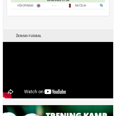
09.08.2026. 21:00
HŠK ZRINJSKI
- : -
NK ČELIK
ŽENSKI FUDBAL