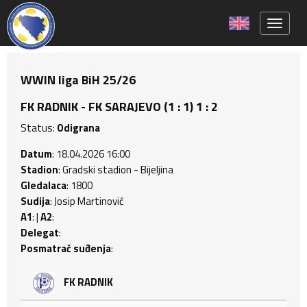
Toggle 
WWIN liga BiH 25/26
FK RADNIK - FK SARAJEVO (1 : 1) 1 : 2
Status:
Odigrana
Datum
: 18.04.2026 16:00
Stadion
: Gradski stadion - Bijeljina
Gledalaca
: 1800
Sudija
: Josip Martinović
A1
: |
A2
:
Delegat
:
Posmatrač suđenja
:
FK RADNIK