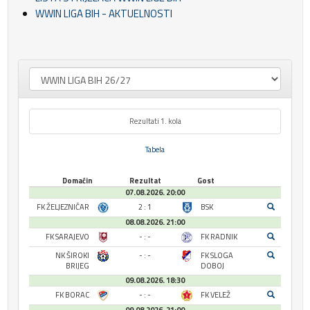
WWIN LIGA BIH - AKTUELNOSTI
Rezultati 1. kola
Tabela
Domaćin
Rezultat
Gost
07.08.2026. 20:00
FK ŽELJEZNIČAR
2 : 1
BSK
08.08.2026. 21:00
FK SARAJEVO
- : -
FK RADNIK
NK ŠIROKI
- : -
FK SLOGA
BRIJEG
DOBOJ
09.08.2026. 18:30
FK BORAC
- : -
FK VELEŽ