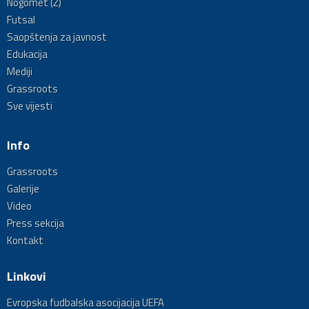
Nogomet (Ž)
Futsal
Saopštenja za javnost
Edukacija
Mediji
Grassroots
Sve vijesti
Info
Grassroots
Galerije
Video
Press sekcija
Kontakt
Linkovi
Evropska fudbalska asocijacija UEFA