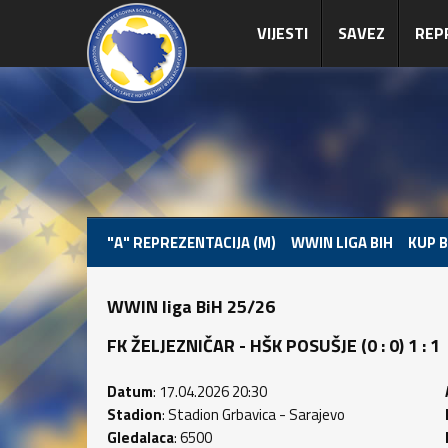
VIJESTI
SAVEZ
REP
"A" REPREZENTACIJA (M)
WWIN LIGA BIH
KUP B
WWIN liga BiH 25/26
FK ŽELJEZNIČAR - HŠK POSUŠJE (0 : 0) 1 : 1
Datum
: 17.04.2026 20:30
Stadion
: Stadion Grbavica - Sarajevo
Gledalaca
: 6500