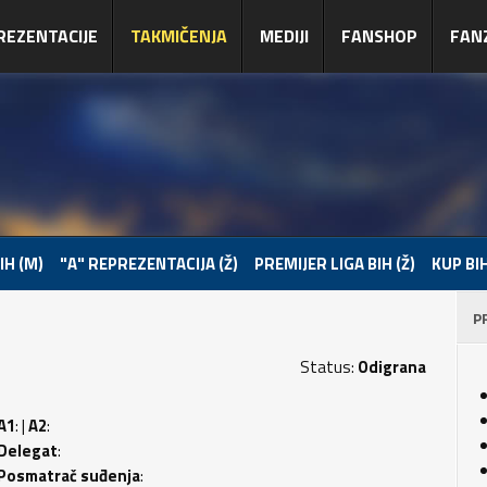
REZENTACIJE
TAKMIČENJA
MEDIJI
FANSHOP
FAN
IH (M)
"A" REPREZENTACIJA (Ž)
PREMIJER LIGA BIH (Ž)
KUP BIH
P
Status:
Odigrana
A1
: |
A2
:
Delegat
:
Posmatrač suđenja
: