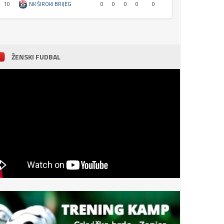
10
NK ŠIROKI BRIJEG
0
0
0
0
0
ŽENSKI FUDBAL