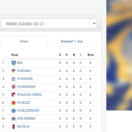
Tabela
Raspored 1. kola
Klub
U
P
N
I
Bod
1
BSK
0
0
0
0
0
2
FK BORAC
0
0
0
0
0
3
FK RADNIK
0
0
0
0
0
4
FK SARAJEVO
0
0
0
0
0
5
FK SLOGA DOBOJ
0
0
0
0
0
6
FK VELEŽ
0
0
0
0
0
7
FK ŽELJEZNIČAR
0
0
0
0
0
8
HŠK ZRINJSKI
0
0
0
0
0
9
NK ČELIK
0
0
0
0
0