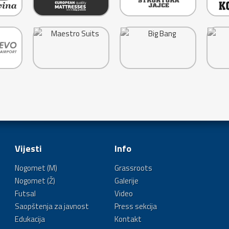
Vijesti
Info
Nogomet (M)
Grassroots
Nogomet (Ž)
Galerije
Futsal
Video
Saopštenja za javnost
Press sekcija
Edukacija
Kontakt