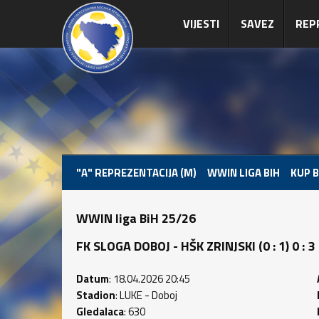
VIJESTI
SAVEZ
REP
"A" REPREZENTACIJA (M)
WWIN LIGA BIH
KUP B
WWIN liga BiH 25/26
FK SLOGA DOBOJ - HŠK ZRINJSKI (0 : 1) 0 : 3
Datum
: 18.04.2026 20:45
Stadion
: LUKE - Doboj
Gledalaca
: 630