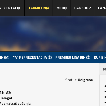
REZENTACIJE
TAKMIČENJA
MEDIJI
FANSHOP
FAN
IH (M)
"A" REPREZENTACIJA (Ž)
PREMIJER LIGA BIH (Ž)
KUP BIH
P
Status:
Odigrana
A1
: |
A2
:
Delegat
:
Posmatrač suđenja
: