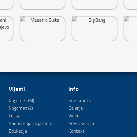
Vijesti
Info
Nogomet (M)
Grassroots
Nogomet (Ž)
Galerije
Futsal
Video
Saopštenja za javnost
Press sekcija
Edukacija
Kontakt