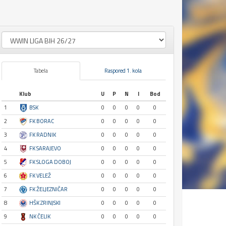
Tabela
Raspored 1. kola
Klub
U
P
N
I
Bod
1
BSK
0
0
0
0
0
2
FK BORAC
0
0
0
0
0
3
FK RADNIK
0
0
0
0
0
4
FK SARAJEVO
0
0
0
0
0
5
FK SLOGA DOBOJ
0
0
0
0
0
6
FK VELEŽ
0
0
0
0
0
7
FK ŽELJEZNIČAR
0
0
0
0
0
8
HŠK ZRINJSKI
0
0
0
0
0
9
NK ČELIK
0
0
0
0
0