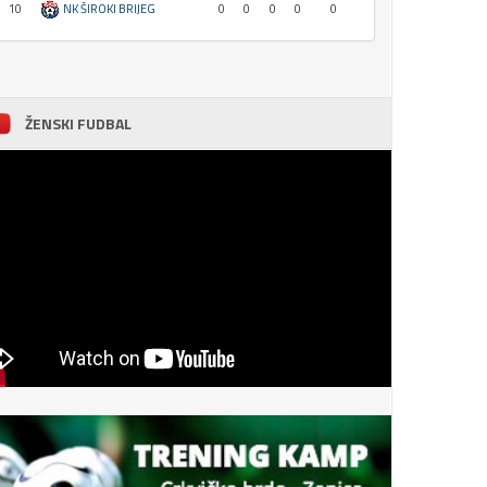
10
NK ŠIROKI BRIJEG
0
0
0
0
0
ŽENSKI FUDBAL