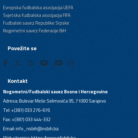
Evropska fudbalska asocijacija UEFA
Svjetska fudbalska asocijacija FIFA
Fudbalski savez Republike Srpske
Nogometni savez Federacije BiH
Povežite se
Kontakt
Nogometni/Fudbalski savez Bosne i Hercegovine
Adresa: Bulevar Meše Selimovića 95, 71000 Sarajevo
Tel: +(387) 033 276-676
Fax: +(387) 033 444-332
Email:
info_nsbih@nsbih.ba
Web stranica: https://www.nfsbih.ba