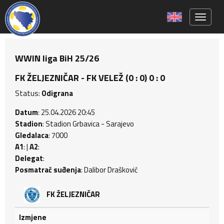
Toggle 
WWIN liga BiH 25/26
FK ŽELJEZNIČAR - FK VELEŽ (0 : 0) 0 : 0
Status:
Odigrana
Datum
: 25.04.2026 20:45
Stadion
: Stadion Grbavica - Sarajevo
Gledalaca
: 7000
A1
: |
A2
:
Delegat
:
Posmatrač suđenja
: Dalibor Drašković
FK ŽELJEZNIČAR
Izmjene