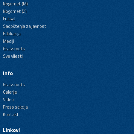
Nogomet (M)
Nogomet (Ž)
Futsal
Saopštenja za javnost
Edukacija
Mediji
Grassroots
Sve vijesti
Info
Grassroots
Galerije
Video
Press sekcija
Kontakt
Linkovi