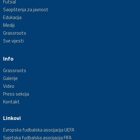
Futsal
Saopštenja za javnost
Edukacija
Mediji
Grassroots
Sve vijesti
Info
Grassroots
Galerije
Video
Press sekcija
Kontakt
Linkovi
Evropska fudbalska asocijacija UEFA
Svjetska fudbalska asocijacija FIFA