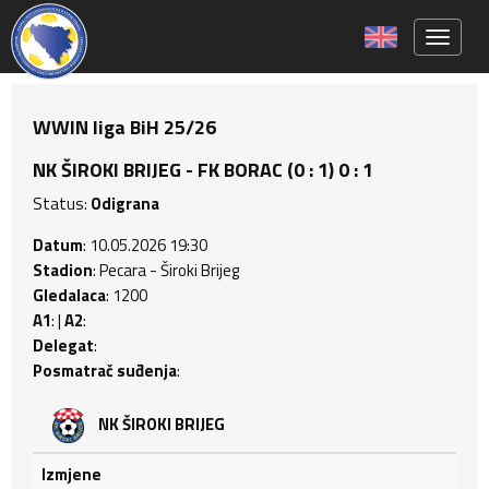
Toggle 
WWIN liga BiH 25/26
NK ŠIROKI BRIJEG - FK BORAC (0 : 1) 0 : 1
Status:
Odigrana
Datum
: 10.05.2026 19:30
Stadion
: Pecara - Široki Brijeg
Gledalaca
: 1200
A1
: |
A2
:
Delegat
:
Posmatrač suđenja
:
NK ŠIROKI BRIJEG
Izmjene