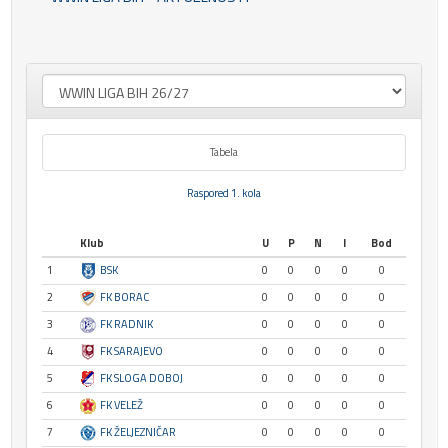
Tabela
Raspored 1. kola
Klub
U
P
N
I
Bod
1
BSK
0
0
0
0
0
2
FK BORAC
0
0
0
0
0
3
FK RADNIK
0
0
0
0
0
4
FK SARAJEVO
0
0
0
0
0
5
FK SLOGA DOBOJ
0
0
0
0
0
6
FK VELEŽ
0
0
0
0
0
7
FK ŽELJEZNIČAR
0
0
0
0
0