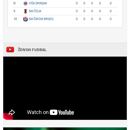
8
HŠK ZRINJSKI
0
0
0
0
0
9
NK ČELIK
0
0
0
0
0
10
NK ŠIROKI BRIJEG
0
0
0
0
0
ŽENSKI FUDBAL