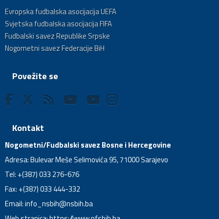
Evropska fudbalska asocijacija UEFA
Svjetska fudbalska asocijacija FIFA
Fudbalski savez Republike Srpske
Nogometni savez Federacije BiH
Povežite se
Kontakt
Nogometni/Fudbalski savez Bosne i Hercegovine
Adresa: Bulevar Meše Selimovića 95, 71000 Sarajevo
Tel: +(387) 033 276-676
Fax: +(387) 033 444-332
Email:
info_nsbih@nsbih.ba
Web stranica: https://www.nfsbih.ba