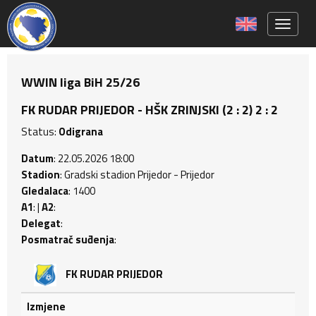
Toggle 
WWIN liga BiH 25/26
FK RUDAR PRIJEDOR - HŠK ZRINJSKI (2 : 2) 2 : 2
Status:
Odigrana
Datum
: 22.05.2026 18:00
Stadion
: Gradski stadion Prijedor - Prijedor
Gledalaca
: 1400
A1
: |
A2
:
Delegat
:
Posmatrač suđenja
:
FK RUDAR PRIJEDOR
Izmjene