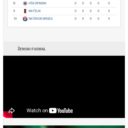
8
HŠK ZRINJSKI
0
0
0
0
0
9
NK ČELIK
0
0
0
0
0
10
NK ŠIROKI BRIJEG
0
0
0
0
0
ŽENSKI FUDBAL