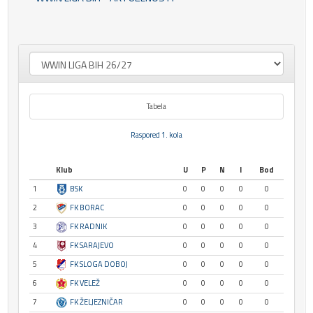
Tabela
Raspored 1. kola
Klub
U
P
N
I
Bod
1
BSK
0
0
0
0
0
2
FK BORAC
0
0
0
0
0
3
FK RADNIK
0
0
0
0
0
4
FK SARAJEVO
0
0
0
0
0
5
FK SLOGA DOBOJ
0
0
0
0
0
6
FK VELEŽ
0
0
0
0
0
7
FK ŽELJEZNIČAR
0
0
0
0
0