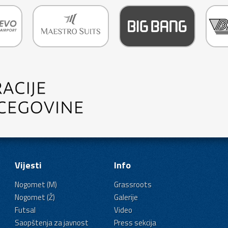
Vijesti
Info
Nogomet (M)
Grassroots
Nogomet (Ž)
Galerije
Futsal
Video
Saopštenja za javnost
Press sekcija