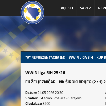
VIJESTI
SAVEZ
REP
"A" REPREZENTACIJA (M)
WWIN LIGA BIH
KUP B
WWIN liga BiH 25/26
FK ŽELJEZNIČAR - NK ŠIROKI BRIJEG (2 : 1) 2 
Datum
: 21.05.2026 20:30
Stadion
: Stadion Grbavica - Sarajevo
Gledalaca
: 3500