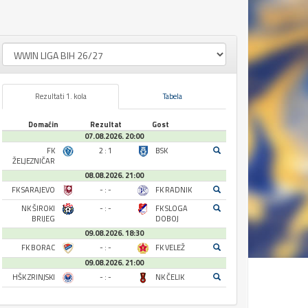
Rezultati 1. kola
Tabela
Domaćin
Rezultat
Gost
07.08.2026. 20:00
FK
2 : 1
BSK
ŽELJEZNIČAR
08.08.2026. 21:00
FK SARAJEVO
- : -
FK RADNIK
NK ŠIROKI
- : -
FK SLOGA
BRIJEG
DOBOJ
09.08.2026. 18:30
FK BORAC
- : -
FK VELEŽ
09.08.2026. 21:00
HŠK ZRINJSKI
- : -
NK ČELIK