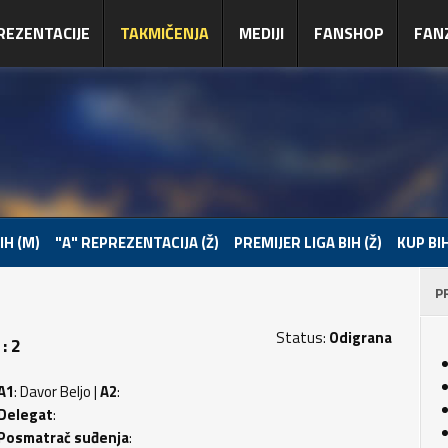
REZENTACIJE
TAKMIČENJA
MEDIJI
FANSHOP
FAN
IH (M)
"A" REPREZENTACIJA (Ž)
PREMIJER LIGA BIH (Ž)
KUP BIH
P
Status:
Odigrana
: 2
A1
: Davor Beljo |
A2
:
Delegat
:
Posmatrač suđenja
: