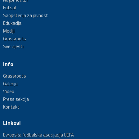
Futsal
Saopštenja za javnost
Edukacija
Mediji
Grassroots
Sve vijesti
Info
Grassroots
Galerije
Video
Press sekcija
Kontakt
Linkovi
Evropska fudbalska asocijacija UEFA