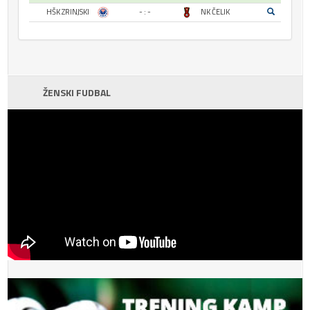
HŠK ZRINJSKI
- : -
NK ČELIK
ŽENSKI FUDBAL