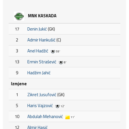
MNK KASKADA
17
Denin Jukić
(GK)
2
Admir Hankušić
(C)
3
Anel Hadžić
59'
13
Ermin Strašević
8'
9
Hadžim Jahić
Izmjene
1
Zikret Jusufović
(GK)
5
Haris Vajzović
12'
10
Abdulah Mehanović
11'
12
Almir Hasić