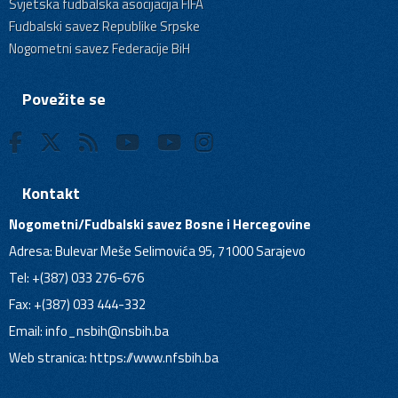
Svjetska fudbalska asocijacija FIFA
Fudbalski savez Republike Srpske
Nogometni savez Federacije BiH
Povežite se
Kontakt
Nogometni/Fudbalski savez Bosne i Hercegovine
Adresa: Bulevar Meše Selimovića 95, 71000 Sarajevo
Tel: +(387) 033 276-676
Fax: +(387) 033 444-332
Email:
info_nsbih@nsbih.ba
Web stranica: https://www.nfsbih.ba