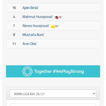
16
Ajdin Bešić
4
Mahmut Husejnović
56'
7
Abnes Husejnović
60'
8
Mustafa Nurić
11
Aron Okić