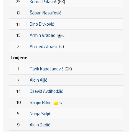
25
Kemal Palavrić
(GK)
8
Šaban Nasufović
11
Dino Divković
15
Armin Vrabac
5'
2
Ahmed Alibašić
(C)
Izmjene
1
Tarik Kapetanović
(GK)
7
Aldin Aljić
14
Dževid Avdihodžić
10
Sanjin Brkić
57'
5
Nurija Suljić
9
Aldin Dedić