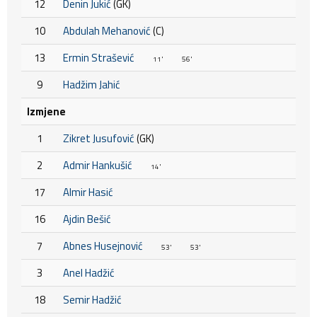
12
Denin Jukić
(GK)
10
Abdulah Mehanović
(C)
13
Ermin Strašević
11'
56'
9
Hadžim Jahić
Izmjene
1
Zikret Jusufović
(GK)
2
Admir Hankušić
14'
17
Almir Hasić
16
Ajdin Bešić
7
Abnes Husejnović
53'
53'
3
Anel Hadžić
18
Semir Hadžić