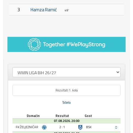
3
Hamza Ramić
49'
Rezultati 1. kola
Tabela
Domaćin
Rezultat
Gost
07.08.2026. 20:00
FK ŽELJEZNIČAR
2 : 1
BSK