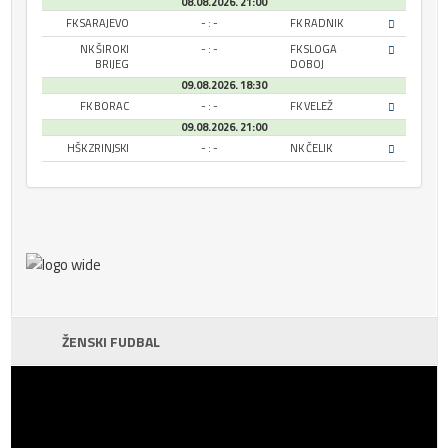
08.08.2026. 21:00
FK SARAJEVO
- : -
FK RADNIK
NK ŠIROKI
- : -
FK SLOGA
BRIJEG
DOBOJ
09.08.2026. 18:30
FK BORAC
- : -
FK VELEŽ
09.08.2026. 21:00
HŠK ZRINJSKI
- : -
NK ČELIK
ŽENSKI FUDBAL