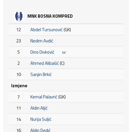
MNK BOSNA KOMPRED
12
Abdel Tursunović
(GK)
23
Nedim Avdić
5
Dino Divković
56'
2
Ahmed Alibašić
(C)
10
Sanjin Brkić
Izmjene
7
Kemal Palavrić
(GK)
11
Aldin Aljić
14
Nurija Suljić
16
Aldin Dedić