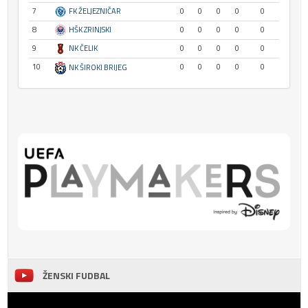
7
FK ŽELJEZNIČAR
0
0
0
0
0
8
HŠK ZRINJSKI
0
0
0
0
0
9
NK ČELIK
0
0
0
0
0
10
0
0
0
0
0
NK ŠIROKI BRIJEG
ŽENSKI FUDBAL