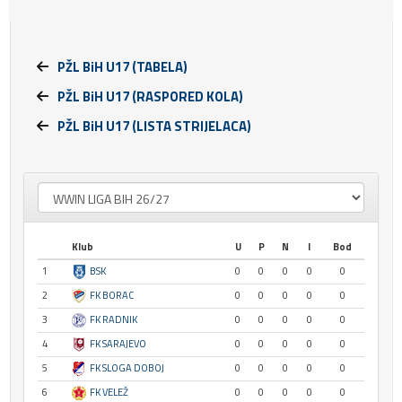
PŽL BiH U17 (TABELA)
PŽL BiH U17 (RASPORED KOLA)
PŽL BiH U17 (LISTA STRIJELACA)
Klub
U
P
N
I
Bod
1
BSK
0
0
0
0
0
2
FK BORAC
0
0
0
0
0
3
FK RADNIK
0
0
0
0
0
4
FK SARAJEVO
0
0
0
0
0
5
FK SLOGA DOBOJ
0
0
0
0
0
6
FK VELEŽ
0
0
0
0
0