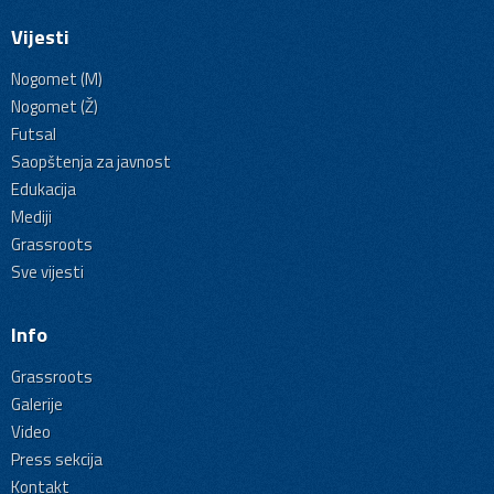
Vijesti
Nogomet (M)
Nogomet (Ž)
Futsal
Saopštenja za javnost
Edukacija
Mediji
Grassroots
Sve vijesti
Info
Grassroots
Galerije
Video
Press sekcija
Kontakt