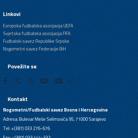
Linkovi
Evropska fudbalska asocijacija UEFA
Svjetska fudbalska asocijacija FIFA
Fudbalski savez Republike Srpske
Nogometni savez Federacije BiH
Povežite se
Kontakt
Nogometni/Fudbalski savez Bosne i Hercegovine
Adresa: Bulevar Meše Selimovića 95, 71000 Sarajevo
Tel: +(387) 033 276-676
Fax: +(387) 033 444-332