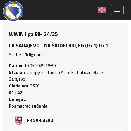
Toggle 
WWIN liga BiH 24/25
FK SARAJEVO - NK ŠIROKI BRIJEG (0 : 1) 0 : 1
Status:
Odigrana
Datum
: 10.05.2025 18:30
Stadion
: Olimpijski stadion Asim Ferhatović-Hase -
Sarajevo
Gledalaca
: 3500
A1
: |
A2
:
Delegat
:
Posmatrač suđenja
:
FK SARAJEVO