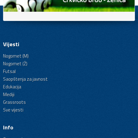
Vijesti
Nogomet (M)
Nogomet (Ž)
Futsal
Saopštenja za javnost
Edukacija
Mediji
Grassroots
Sve vijesti
Info