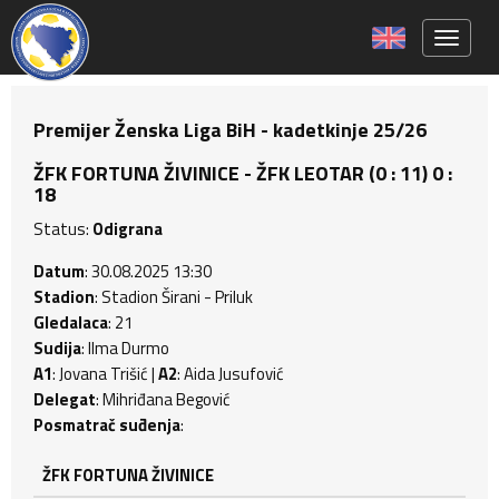
Toggle 
Premijer Ženska Liga BiH - kadetkinje 25/26
ŽFK FORTUNA ŽIVINICE - ŽFK LEOTAR (0 : 11) 0 :
18
Status:
Odigrana
Datum
: 30.08.2025 13:30
Stadion
: Stadion Širani - Priluk
Gledalaca
: 21
Sudija
: Ilma Durmo
A1
: Jovana Trišić |
A2
: Aida Jusufović
Delegat
: Mihriđana Begović
Posmatrač suđenja
:
ŽFK FORTUNA ŽIVINICE