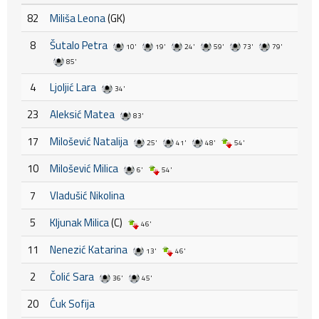
82
Miliša Leona
(GK)
8
Šutalo Petra
10'
19'
24'
59'
73'
79'
85'
4
Ljoljić Lara
34'
23
Aleksić Matea
83'
17
Milošević Natalija
25'
41'
48'
54'
10
Milošević Milica
6'
54'
7
Vladušić Nikolina
5
Kljunak Milica
(C)
46'
11
Nenezić Katarina
13'
46'
2
Čolić Sara
36'
45'
20
Ćuk Sofija