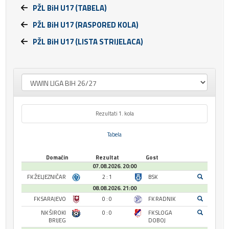
PŽL BiH U17 (TABELA)
PŽL BiH U17 (RASPORED KOLA)
PŽL BiH U17 (LISTA STRIJELACA)
Rezultati 1. kola
Tabela
Domaćin
Rezultat
Gost
07.08.2026. 20:00
FK ŽELJEZNIČAR
2 : 1
BSK
08.08.2026. 21:00
FK SARAJEVO
0 : 0
FK RADNIK
NK ŠIROKI
0 : 0
FK SLOGA
BRIJEG
DOBOJ