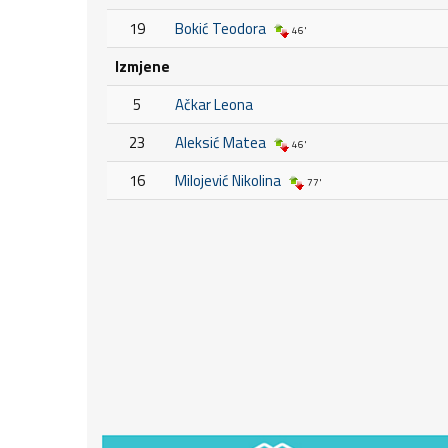
19
Bokić Teodora
46'
Izmjene
5
Ačkar Leona
23
Aleksić Matea
46'
16
Milojević Nikolina
77'