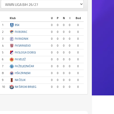
Klub
U
P
N
I
Bod
1
BSK
0
0
0
0
0
2
FK BORAC
0
0
0
0
0
3
FK RADNIK
0
0
0
0
0
4
FK SARAJEVO
0
0
0
0
0
5
FK SLOGA DOBOJ
0
0
0
0
0
6
FK VELEŽ
0
0
0
0
0
7
FK ŽELJEZNIČAR
0
0
0
0
0
8
HŠK ZRINJSKI
0
0
0
0
0
9
NK ČELIK
0
0
0
0
0
10
NK ŠIROKI BRIJEG
0
0
0
0
0