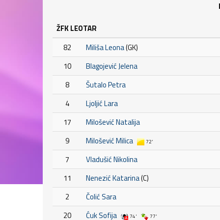
ŽFK LEOTAR
82
Miliša Leona
(GK)
10
Blagojević Jelena
8
Šutalo Petra
4
Ljoljić Lara
17
Milošević Natalija
9
Milošević Milica
72'
7
Vladušić Nikolina
11
Nenezić Katarina
(C)
2
Čolić Sara
20
Ćuk Sofija
74'
77'