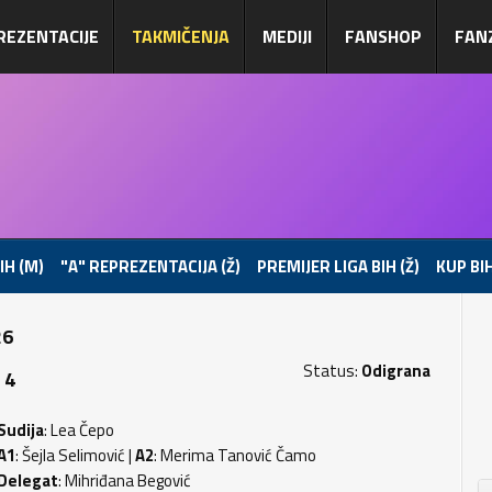
REZENTACIJE
TAKMIČENJA
MEDIJI
FANSHOP
FAN
IH (M)
"A" REPREZENTACIJA (Ž)
PREMIJER LIGA BIH (Ž)
KUP BIH
26
Status:
Odigrana
 4
Sudija
: Lea Čepo
A1
: Šejla Selimović |
A2
: Merima Tanović Čamo
Delegat
: Mihriđana Begović