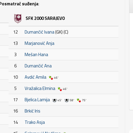
Posmatrač suđenja
:
SFK 2000 SARAJEVO
12
Dumančić Ivana
(GK) (C)
13
Marjanović Anja
3
Mešan Hana
6
Dumančić Ana
10
Avdić Amila
46'
5
Vražalica Elmina
46'
17
Bjelica Lamija
45'
58'
75'
16
Brkić Iris
14
Trako Asja