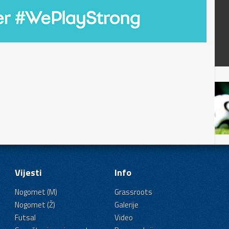
Vijesti
Info
Nogomet (M)
Grassroots
Nogomet (Ž)
Galerije
Futsal
Video