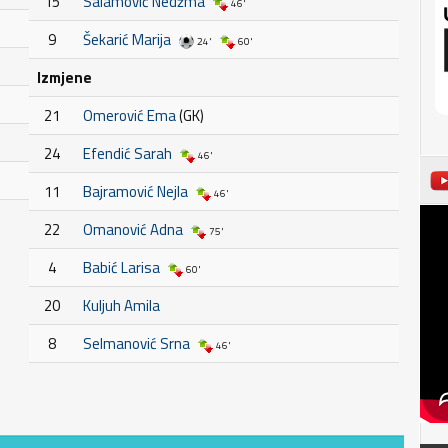
15
Salamović Nedžma
46'
9
Šekarić Marija
24'
60'
Izmjene
21
Omerović Ema
(GK)
24
Efendić Sarah
46'
11
Bajramović Nejla
46'
22
Omanović Adna
75'
4
Babić Larisa
60'
20
Kuljuh Amila
8
Selmanović Srna
46'