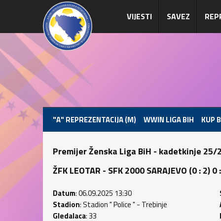
VIJESTI
SAVEZ
REP
"A" REPREZENTACIJA (M)
WWIN LIGA BIH
KUP B
Premijer Ženska Liga BiH - kadetkinje 25/
ŽFK LEOTAR - SFK 2000 SARAJEVO (0 : 2) 0 :
Datum
: 06.09.2025 13:30
Stadion
: Stadion " Police " - Trebinje
Gledalaca
: 33