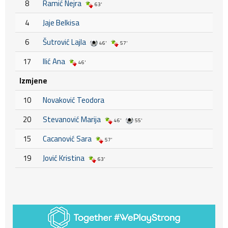
8
Ramić Nejra
63'
4
Jaje Belkisa
6
Šutrović Lajla
46'
57'
17
Ilić Ana
46'
Izmjene
10
Novaković Teodora
20
Stevanović Marija
46'
55'
15
Cacanović Sara
57'
19
Jović Kristina
63'