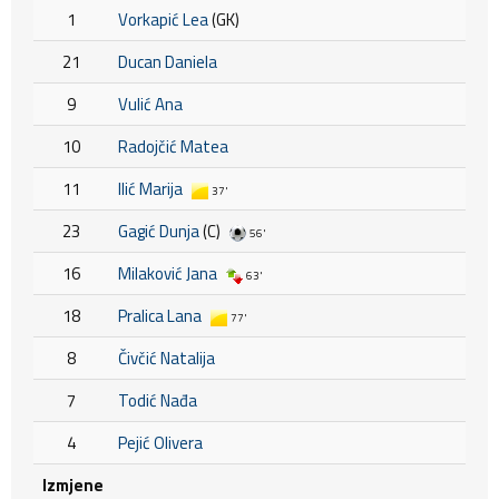
1
Vorkapić Lea
(GK)
21
Ducan Daniela
9
Vulić Ana
10
Radojčić Matea
11
Ilić Marija
37'
23
Gagić Dunja
(C)
56'
16
Milaković Jana
63'
18
Pralica Lana
77'
8
Čivčić Natalija
7
Todić Nađa
4
Pejić Olivera
Izmjene