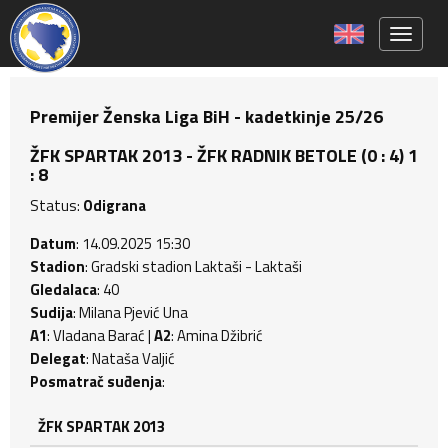
Toggle 
Premijer Ženska Liga BiH - kadetkinje 25/26
ŽFK SPARTAK 2013 - ŽFK RADNIK BETOLE (0 : 4) 1
: 8
Status:
Odigrana
Datum
: 14.09.2025 15:30
Stadion
: Gradski stadion Laktaši - Laktaši
Gledalaca
: 40
Sudija
: Milana Pjević Una
A1
: Vladana Barać |
A2
: Amina Džibrić
Delegat
: Nataša Valjić
Posmatrač suđenja
:
ŽFK SPARTAK 2013