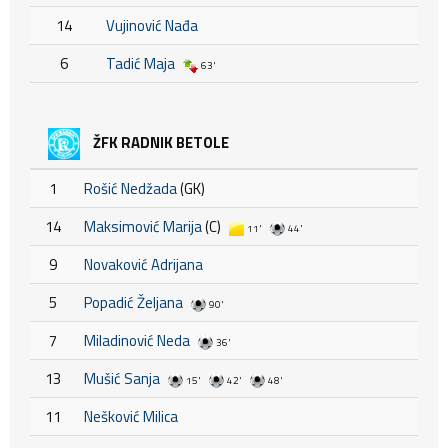
14
Vujinović Nađa
6
Tadić Maja
63'
ŽFK RADNIK BETOLE
1
Rošić Nedžada
(GK)
14
Maksimović Marija
(C)
11'
44'
9
Novaković Adrijana
5
Popadić Željana
90'
7
Miladinović Neda
36'
13
Mušić Sanja
15'
42'
48'
11
Nešković Milica