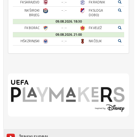
FK SARAJEVO
- : -
FK RADNIK
NK ŠIROKI
- : -
FK SLOGA
BRIJEG
DOBOJ
09.08.2026. 18:30
FK BORAC
- : -
FK VELEŽ
09.08.2026. 21:00
HŠK ZRINJSKI
- : -
NK ČELIK
ŽENSKI FUDBAL