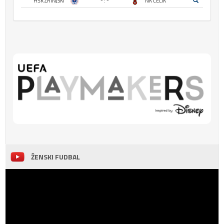
HŠK ZRINJSKI
- : -
NK ČELIK
ŽENSKI FUDBAL