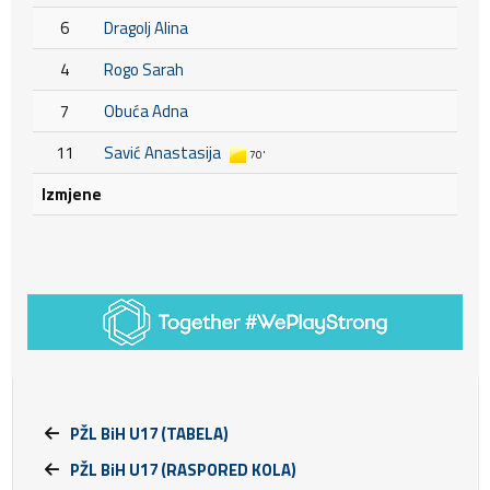
6
Dragolj Alina
4
Rogo Sarah
7
Obuća Adna
11
Savić Anastasija
70'
Izmjene
PŽL BiH U17 (TABELA)
PŽL BiH U17 (RASPORED KOLA)