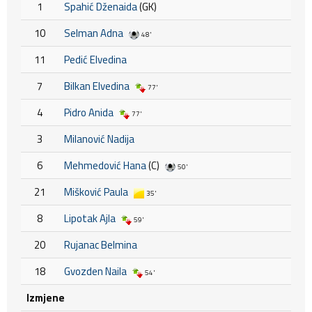
1
Spahić Dženaida
(GK)
10
Selman Adna
48'
11
Pedić Elvedina
7
Bilkan Elvedina
77'
4
Pidro Anida
77'
3
Milanović Nadija
6
Mehmedović Hana
(C)
50'
21
Mišković Paula
35'
8
Lipotak Ajla
59'
20
Rujanac Belmina
18
Gvozden Naila
54'
Izmjene