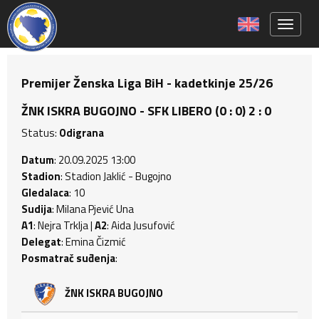
Toggle 
Premijer Ženska Liga BiH - kadetkinje 25/26
ŽNK ISKRA BUGOJNO - SFK LIBERO (0 : 0) 2 : 0
Status:
Odigrana
Datum
: 20.09.2025 13:00
Stadion
: Stadion Jaklić - Bugojno
Gledalaca
: 10
Sudija
: Milana Pjević Una
A1
: Nejra Trklja |
A2
: Aida Jusufović
Delegat
: Emina Čizmić
Posmatrač suđenja
:
ŽNK ISKRA BUGOJNO