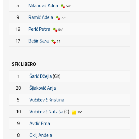
5
Milanović Adna
59'
9
Ramić Adela
77'
19
Perić Petra
54'
17
Bešir Sara
77'
SFK LIBERO
1
Šarić Džejla
(GK)
20
Šijaković Anja
5
Vučićević Kristina
10
Vučićević Nataša
(C)
36'
9
Avdić Ema
8
Okilj Anđela