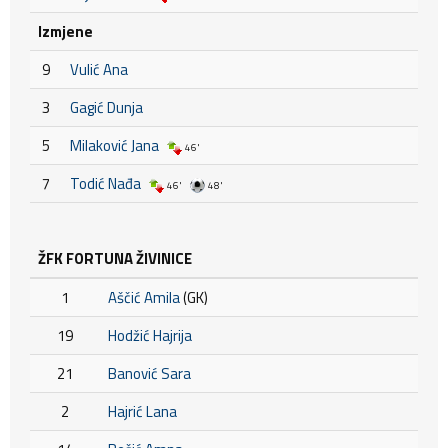
Izmjene
9
Vulić Ana
3
Gagić Dunja
5
Milaković Jana
46'
7
Todić Nađa
46'
48'
ŽFK FORTUNA ŽIVINICE
1
Aščić Amila
(GK)
19
Hodžić Hajrija
21
Banović Sara
2
Hajrić Lana