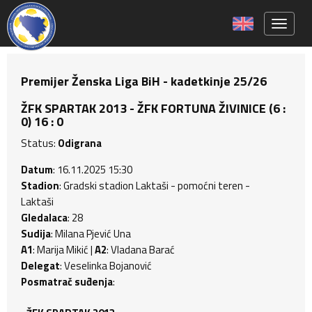
Toggle 
Premijer Ženska Liga BiH - kadetkinje 25/26
ŽFK SPARTAK 2013 - ŽFK FORTUNA ŽIVINICE (6 :
0) 16 : 0
Status:
Odigrana
Datum
: 16.11.2025 15:30
Stadion
: Gradski stadion Laktaši - pomoćni teren -
Laktaši
Gledalaca
: 28
Sudija
: Milana Pjević Una
A1
: Marija Mikić |
A2
: Vladana Barać
Delegat
: Veselinka Bojanović
Posmatrač suđenja
: