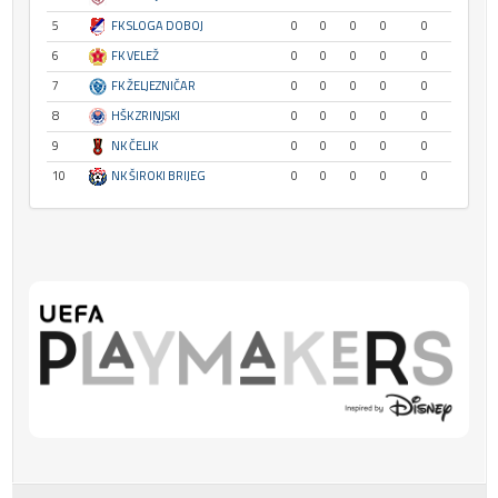
5
FK SLOGA DOBOJ
0
0
0
0
0
6
FK VELEŽ
0
0
0
0
0
7
FK ŽELJEZNIČAR
0
0
0
0
0
8
HŠK ZRINJSKI
0
0
0
0
0
9
NK ČELIK
0
0
0
0
0
10
NK ŠIROKI BRIJEG
0
0
0
0
0