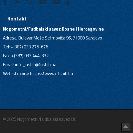
Kontakt
Nogometni/Fudbalski savez Bosne i Hercegovine
Adresa: Bulevar Meše Selimovića 95, 71000 Sarajevo
Tel: +(387) 033 276-676
Fax: +(387) 033 444-332
Email:
info_nsbih@nsbih.ba
Web stranica: https://www.nfsbih.ba
© 2025 Nogometni/Fudbalski savez BiH.