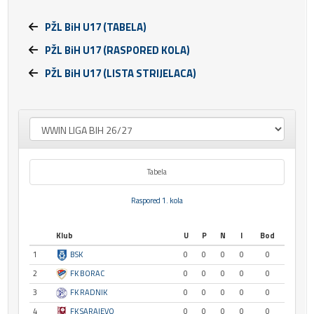
PŽL BiH U17 (TABELA)
PŽL BiH U17 (RASPORED KOLA)
PŽL BiH U17 (LISTA STRIJELACA)
Tabela
Raspored 1. kola
Klub
U
P
N
I
Bod
1
BSK
0
0
0
0
0
2
FK BORAC
0
0
0
0
0
3
FK RADNIK
0
0
0
0
0
4
FK SARAJEVO
0
0
0
0
0