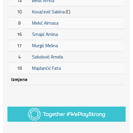
14
Bešić Amna
10
Kovačević Sabina
(C)
8
Mekić Almasa
16
Smajić Amina
17
Murgić Melina
4
Sokolović Arnela
18
Majdančić Fata
Izmjene