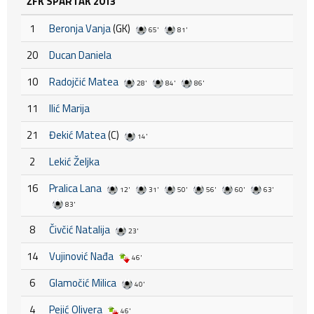
ŽFK SPARTAK 2013
1
Beronja Vanja
(GK)
65'
81'
20
Ducan Daniela
10
Radojčić Matea
28'
84'
86'
11
Ilić Marija
21
Đekić Matea
(C)
14'
2
Lekić Željka
16
Pralica Lana
12'
31'
50'
56'
60'
63'
83'
8
Čivčić Natalija
23'
14
Vujinović Nađa
46'
6
Glamočić Milica
40'
4
Pejić Olivera
46'