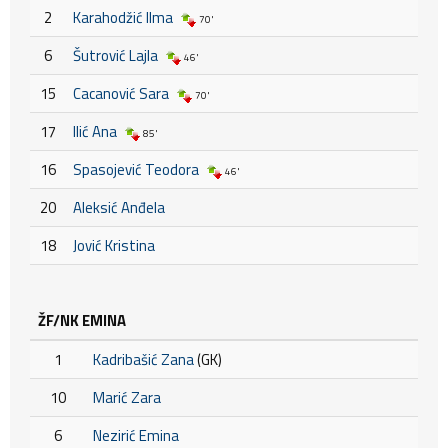
2
Karahodžić Ilma
70'
6
Šutrović Lajla
46'
15
Cacanović Sara
70'
17
Ilić Ana
85'
16
Spasojević Teodora
46'
20
Aleksić Anđela
18
Jović Kristina
ŽF/NK EMINA
1
Kadribašić Zana
(GK)
10
Marić Zara
6
Nezirić Emina