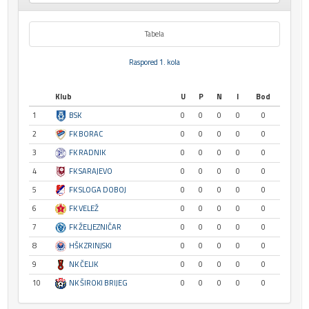
Tabela
Raspored 1. kola
Klub
U
P
N
I
Bod
1
BSK
0
0
0
0
0
2
FK BORAC
0
0
0
0
0
3
FK RADNIK
0
0
0
0
0
4
FK SARAJEVO
0
0
0
0
0
5
FK SLOGA DOBOJ
0
0
0
0
0
6
FK VELEŽ
0
0
0
0
0
7
FK ŽELJEZNIČAR
0
0
0
0
0
8
HŠK ZRINJSKI
0
0
0
0
0
9
NK ČELIK
0
0
0
0
0
10
NK ŠIROKI BRIJEG
0
0
0
0
0