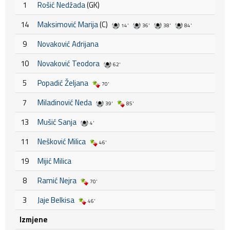
1
Rošić Nedžada
(GK)
14
Maksimović Marija
(C)
14'
36'
38'
84'
9
Novaković Adrijana
10
Novaković Teodora
62'
5
Popadić Željana
70'
7
Miladinović Neda
39'
85'
13
Mušić Sanja
4'
11
Nešković Milica
46'
19
Mijić Milica
8
Ramić Nejra
70'
3
Jaje Belkisa
46'
Izmjene