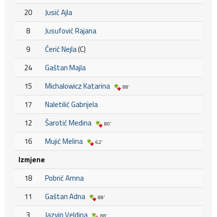
20
Jusić Ajla
8
Jusufović Rajana
9
Ćerić Nejla
(C)
24
Gaštan Majla
15
Michalowicz Katarina
88'
17
Naletilić Gabrijela
12
Šarotić Medina
80'
16
Mujić Melina
62'
Izmjene
18
Pobrić Amna
11
Gaštan Adna
88'
3
Jazvin Veldina
88'