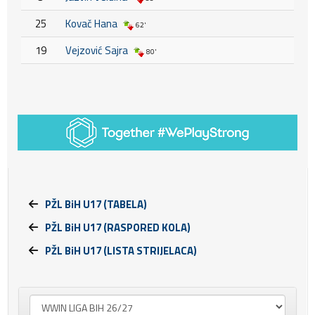
25
Kovač Hana
62'
19
Vejzović Sajra
80'
PŽL BiH U17 (TABELA)
PŽL BiH U17 (RASPORED KOLA)
PŽL BiH U17 (LISTA STRIJELACA)