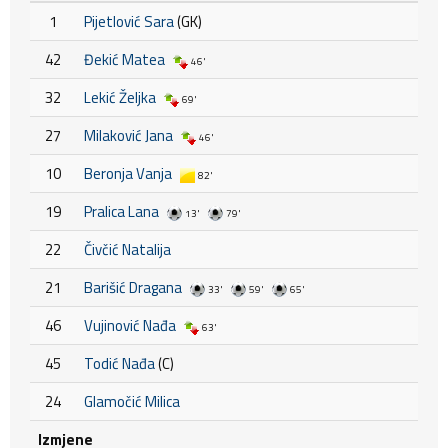
1
Pijetlović Sara
(GK)
42
Đekić Matea
46'
32
Lekić Željka
69'
27
Milaković Jana
46'
10
Beronja Vanja
82'
19
Pralica Lana
13'
79'
22
Čivčić Natalija
21
Barišić Dragana
33'
59'
65'
46
Vujinović Nađa
63'
45
Todić Nađa
(C)
24
Glamočić Milica
Izmjene