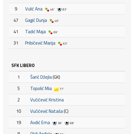
9
Vulić Ana
46'
83'
47
Gagić Dunja
46'
41
Tadić Maja
69'
31
Pribičević Marija
63'
SFK LIBERO
1
Šarić Džejla
(GK)
5
Topolić Mia
77'
2
Vučićević Kristina
10
Vučićević Nataša
(C)
19
Avdić Ema
38'
68'
8
Okilj Anđela