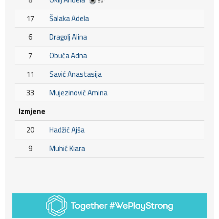
89'
17
Šalaka Adela
6
Dragolj Alina
7
Obuća Adna
11
Savić Anastasija
33
Mujezinović Amina
Izmjene
20
Hadžić Ajša
9
Muhić Kiara