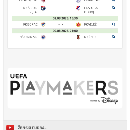
FK SARAJEVO
- : -
FK RADNIK
NK ŠIROKI
- : -
FK SLOGA
BRIJEG
DOBOJ
09.08.2026. 18:30
FK BORAC
- : -
FK VELEŽ
09.08.2026. 21:00
HŠK ZRINJSKI
- : -
NK ČELIK
ŽENSKI FUDBAL