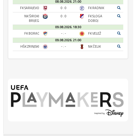
08.08.2026. 21:00
FK SARAJEVO
0 : 0
FK RADNIK
NK ŠIROKI
0 : 0
FK SLOGA
BRIJEG
DOBOJ
09.08.2026. 18:30
FK BORAC
- : -
FK VELEŽ
09.08.2026. 21:00
HŠK ZRINJSKI
- : -
NK ČELIK