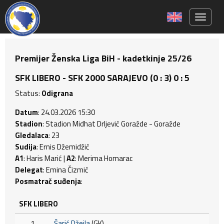
Toggle 
Premijer Ženska Liga BiH - kadetkinje 25/26
SFK LIBERO - SFK 2000 SARAJEVO (0 : 3) 0 : 5
Status:
Odigrana
Datum
: 24.03.2026 15:30
Stadion
: Stadion Midhat Drljević Goražde - Goražde
Gledalaca
: 23
Sudija
: Ernis Džemidžić
A1
: Haris Marić |
A2
: Merima Homarac
Delegat
: Emina Čizmić
Posmatrač suđenja
:
SFK LIBERO
1
Šarić Džejla
(GK)