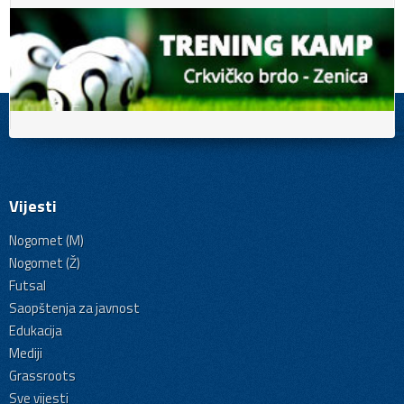
Vijesti
Nogomet (M)
Nogomet (Ž)
Futsal
Saopštenja za javnost
Edukacija
Mediji
Grassroots
Sve vijesti