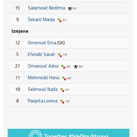
15
Salamović Nedžma
61'
9
Šekarić Marija
31'
Izmjene
12
Omerović Ema
(GK)
5
Efendić Sarah
73'
27
Omanović Adna
46'
55'
11
Mehmedić Hana
46'
18
Selimović Nađa
31'
8
Panjeta Lorena
73'