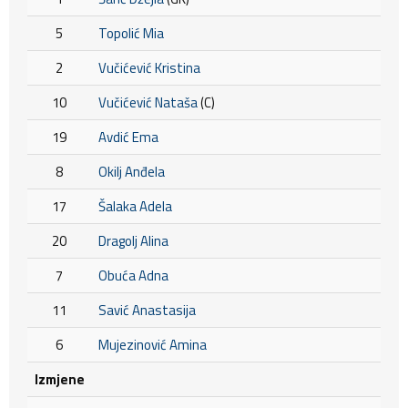
5
Topolić Mia
2
Vučićević Kristina
10
Vučićević Nataša
(C)
19
Avdić Ema
8
Okilj Anđela
17
Šalaka Adela
20
Dragolj Alina
7
Obuća Adna
11
Savić Anastasija
6
Mujezinović Amina
Izmjene