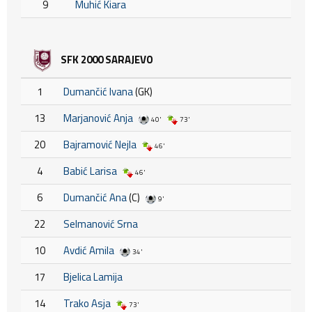
9
Muhić Kiara
SFK 2000 SARAJEVO
1
Dumančić Ivana
(GK)
13
Marjanović Anja
40'
73'
20
Bajramović Nejla
46'
4
Babić Larisa
46'
6
Dumančić Ana
(C)
9'
22
Selmanović Srna
10
Avdić Amila
34'
17
Bjelica Lamija
14
Trako Asja
73'