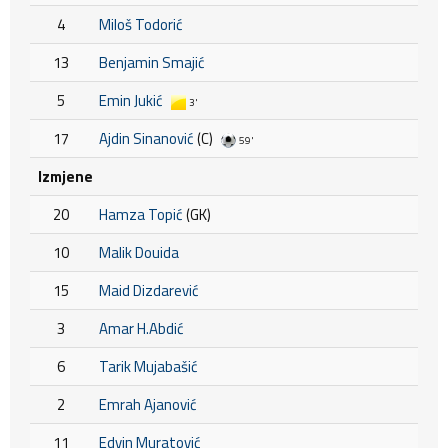
4
Miloš Todorić
13
Benjamin Smajić
5
Emin Jukić
3'
17
Ajdin Sinanović
(C)
59'
Izmjene
20
Hamza Topić
(GK)
10
Malik Douida
15
Maid Dizdarević
3
Amar H.Abdić
6
Tarik Mujabašić
2
Emrah Ajanović
11
Edvin Muratović