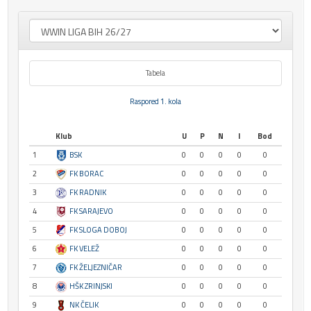
Tabela
Raspored 1. kola
Klub
U
P
N
I
Bod
1
BSK
0
0
0
0
0
2
FK BORAC
0
0
0
0
0
3
FK RADNIK
0
0
0
0
0
4
FK SARAJEVO
0
0
0
0
0
5
FK SLOGA DOBOJ
0
0
0
0
0
6
FK VELEŽ
0
0
0
0
0
7
FK ŽELJEZNIČAR
0
0
0
0
0
8
HŠK ZRINJSKI
0
0
0
0
0
9
NK ČELIK
0
0
0
0
0