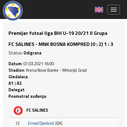
Toggle 
Premijer futsal liga BiH U-19 20/21 II Grupa
FC SALINES - MNK BOSNA KOMPRED (0 : 2) 1 : 3
Status:
Odigrana
Datum
: 07.03.2021 16:00
Stadion
: Arena Nove Banke - Mrkonjić Grad
Gledalaca
:
A1
: |
A2
:
Delegat
:
Posmatrač suđenja
:
FC SALINES
12
Ernad Djedović
(GK)