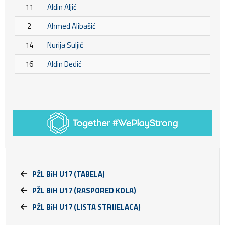
11
Aldin Aljić
2
Ahmed Alibašić
14
Nurija Suljić
16
Aldin Dedić
PŽL BiH U17 (TABELA)
PŽL BiH U17 (RASPORED KOLA)
PŽL BiH U17 (LISTA STRIJELACA)