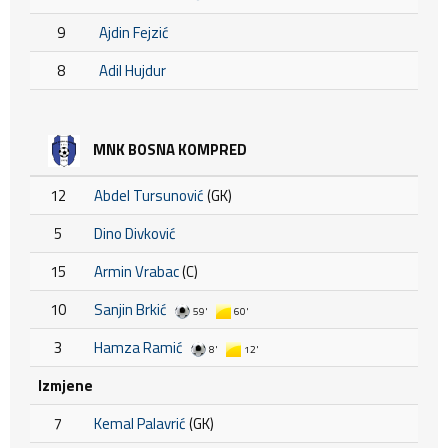
9
Ajdin Fejzić
8
Adil Hujdur
MNK BOSNA KOMPRED
12
Abdel Tursunović
(GK)
5
Dino Divković
15
Armin Vrabac
(C)
10
Sanjin Brkić
59'
60'
3
Hamza Ramić
8'
12'
Izmjene
7
Kemal Palavrić
(GK)