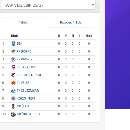
Tabela
Raspored 1. kola
Klub
U
P
N
I
Bod
1
BSK
0
0
0
0
0
2
FK BORAC
0
0
0
0
0
3
FK RADNIK
0
0
0
0
0
4
FK SARAJEVO
0
0
0
0
0
5
FK SLOGA DOBOJ
0
0
0
0
0
6
FK VELEŽ
0
0
0
0
0
7
FK ŽELJEZNIČAR
0
0
0
0
0
8
HŠK ZRINJSKI
0
0
0
0
0
9
NK ČELIK
0
0
0
0
0
10
NK ŠIROKI BRIJEG
0
0
0
0
0