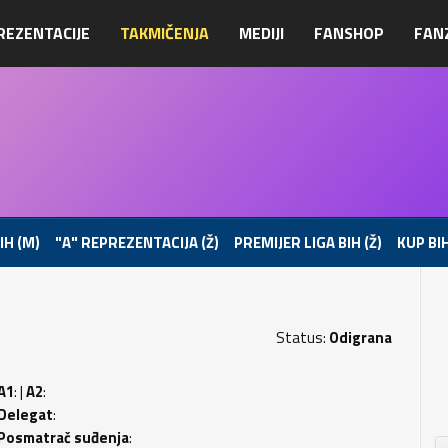
REZENTACIJE
TAKMIČENJA
MEDIJI
FANSHOP
FAN
IH (M)
"A" REPREZENTACIJA (Ž)
PREMIJER LIGA BIH (Ž)
KUP BIH
Status:
Odigrana
A1
: |
A2
:
Delegat
:
Posmatrač suđenja
: