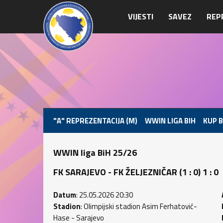
VIJESTI
SAVEZ
REP
"A" REPREZENTACIJA (M)
WWIN LIGA BIH
KUP B
WWIN liga BiH 25/26
FK SARAJEVO - FK ŽELJEZNIČAR (1 : 0) 1 : 0
Datum
: 25.05.2026 20:30
Stadion
: Olimpijski stadion Asim Ferhatović-
Hase - Sarajevo