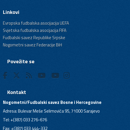
Linkovi
Evropska fudbalska asocijacija UEFA
Svjetska fudbalska asocijacija FIFA
Fudbalski savez Republike Srpske
Nogometni savez Federacije BiH
Povežite se
Kontakt
Nogometni/Fudbalski savez Bosne i Hercegovine
Adresa: Bulevar Meše Selimovića 95, 71000 Sarajevo
Tel: +(387) 033 276-676
Fax: +(387) 033 444-332