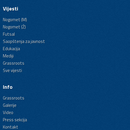
Vijesti
Nogomet (M)
Nogomet (Ž)
Futsal
Saopštenja za javnost
Edukacija
Mediji
Grassroots
Sve vijesti
Info
Grassroots
Galerije
Video
Press sekcija
Kontakt