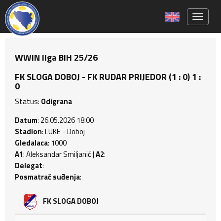
Toggle 
WWIN liga BiH 25/26
FK SLOGA DOBOJ - FK RUDAR PRIJEDOR (1 : 0) 1 :
0
Status:
Odigrana
Datum
: 26.05.2026 18:00
Stadion
: LUKE - Doboj
Gledalaca
: 1000
A1
: Aleksandar Smiljanić |
A2
:
Delegat
:
Posmatrač suđenja
:
FK SLOGA DOBOJ