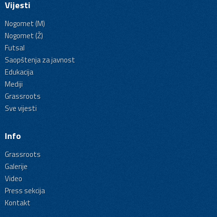
Vijesti
Nogomet (M)
Nogomet (Ž)
Futsal
Saopštenja za javnost
Edukacija
Mediji
Grassroots
Sve vijesti
Info
Grassroots
Galerije
Video
Press sekcija
Kontakt