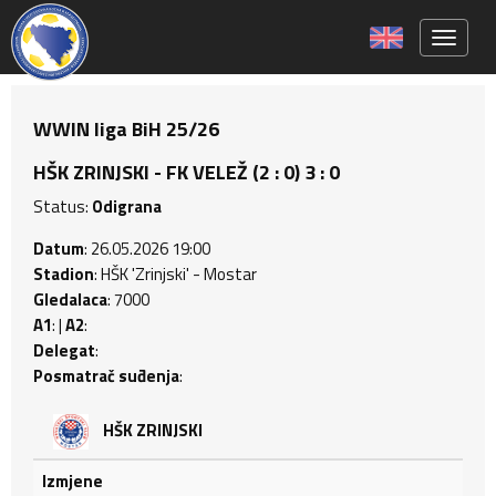
Toggle 
WWIN liga BiH 25/26
HŠK ZRINJSKI - FK VELEŽ (2 : 0) 3 : 0
Status:
Odigrana
Datum
: 26.05.2026 19:00
Stadion
: HŠK 'Zrinjski' - Mostar
Gledalaca
: 7000
A1
: |
A2
:
Delegat
:
Posmatrač suđenja
:
HŠK ZRINJSKI
Izmjene