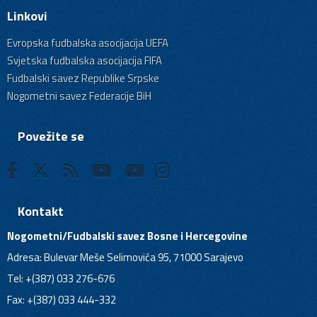
Linkovi
Evropska fudbalska asocijacija UEFA
Svjetska fudbalska asocijacija FIFA
Fudbalski savez Republike Srpske
Nogometni savez Federacije BiH
Povežite se
Kontakt
Nogometni/Fudbalski savez Bosne i Hercegovine
Adresa: Bulevar Meše Selimovića 95, 71000 Sarajevo
Tel: +(387) 033 276-676
Fax: +(387) 033 444-332