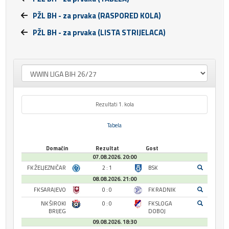
PŽL BH - za prvaka (RASPORED KOLA)
PŽL BH - za prvaka (LISTA STRIJELACA)
Rezultati 1. kola
Tabela
Domaćin
Rezultat
Gost
07.08.2026. 20:00
FK ŽELJEZNIČAR
2 : 1
BSK
08.08.2026. 21:00
FK SARAJEVO
0 : 0
FK RADNIK
NK ŠIROKI
0 : 0
FK SLOGA
BRIJEG
DOBOJ
09.08.2026. 18:30