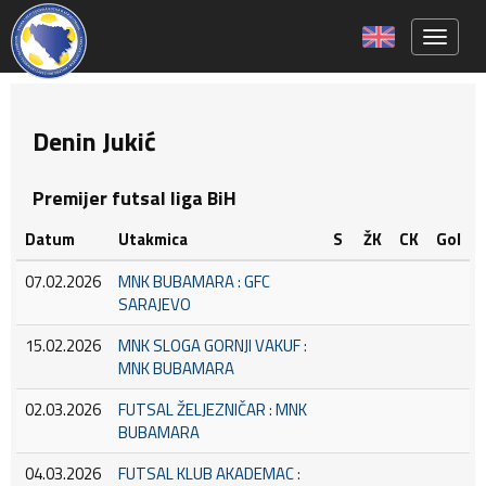
Toggle 
Denin Jukić
Premijer futsal liga BiH
Datum
Utakmica
S
ŽK
CK
Gol
07.02.2026
MNK BUBAMARA : GFC
SARAJEVO
15.02.2026
MNK SLOGA GORNJI VAKUF :
MNK BUBAMARA
02.03.2026
FUTSAL ŽELJEZNIČAR : MNK
BUBAMARA
04.03.2026
FUTSAL KLUB AKADEMAC :