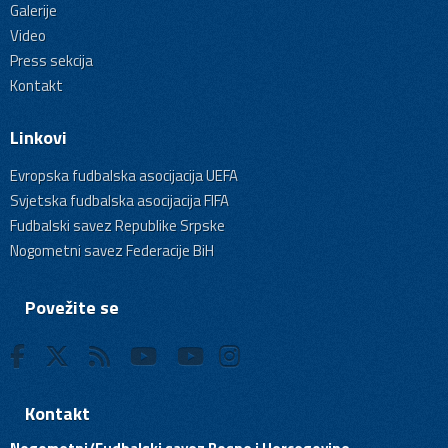
Galerije
Video
Press sekcija
Kontakt
Linkovi
Evropska fudbalska asocijacija UEFA
Svjetska fudbalska asocijacija FIFA
Fudbalski savez Republike Srpske
Nogometni savez Federacije BiH
Povežite se
Kontakt