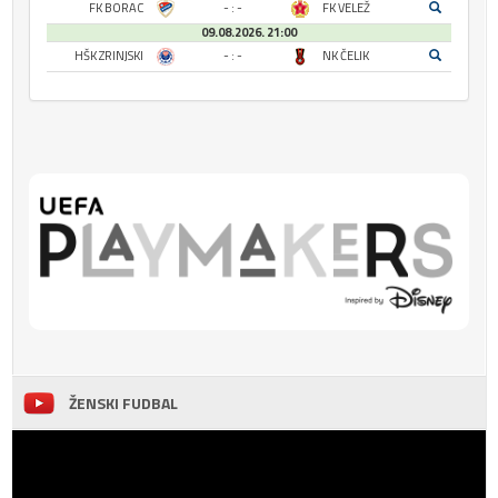
FK BORAC
- : -
FK VELEŽ
09.08.2026. 21:00
HŠK ZRINJSKI
- : -
NK ČELIK
ŽENSKI FUDBAL