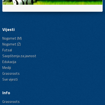
Vijesti
Nogomet (M)
Nogomet (Ž)
Futsal
Saopštenja za javnost
Edukacija
Mediji
Grassroots
Sve vijesti
Info
Grassroots