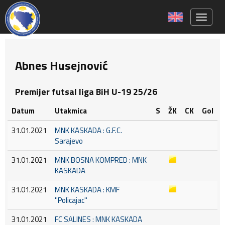
Toggle 
Abnes Husejnović
Premijer futsal liga BiH U-19 25/26
Datum
Utakmica
S
ŽK
CK
Gol
31.01.2021
MNK KASKADA : G.F.C.
Sarajevo
31.01.2021
MNK BOSNA KOMPRED : MNK
KASKADA
31.01.2021
MNK KASKADA : KMF
''Policajac''
31.01.2021
FC SALINES : MNK KASKADA