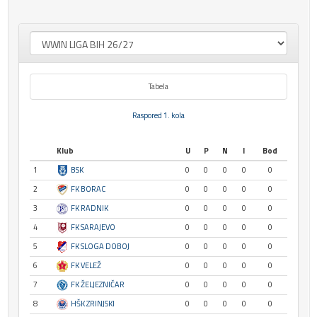
Tabela
Raspored 1. kola
Klub
U
P
N
I
Bod
1
BSK
0
0
0
0
0
2
FK BORAC
0
0
0
0
0
3
FK RADNIK
0
0
0
0
0
4
FK SARAJEVO
0
0
0
0
0
5
FK SLOGA DOBOJ
0
0
0
0
0
6
FK VELEŽ
0
0
0
0
0
7
FK ŽELJEZNIČAR
0
0
0
0
0
8
HŠK ZRINJSKI
0
0
0
0
0