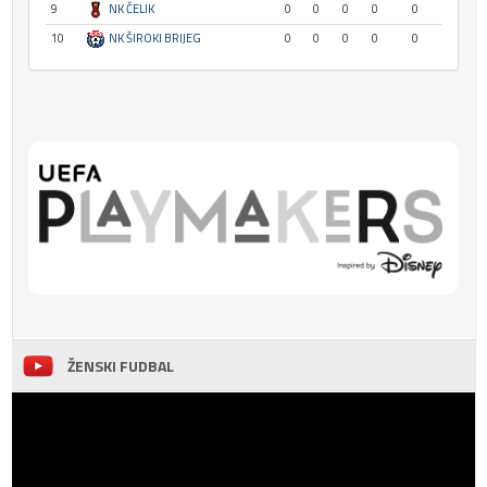
9
NK ČELIK
0
0
0
0
0
10
NK ŠIROKI BRIJEG
0
0
0
0
0
ŽENSKI FUDBAL