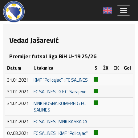
Toggle 
Vedad Jašarević
Premijer futsal liga BiH U-19 25/26
Datum
Utakmica
S
ŽK
CK
Gol
31.01.2021
KMF ''Policajac'' : FC SALINES
31.01.2021
FC SALINES : G.F.C. Sarajevo
31.01.2021
MNK BOSNA KOMPRED : FC
SALINES
31.01.2021
FC SALINES : MNK KASKADA
07.03.2021
FC SALINES : KMF ''Policajac''