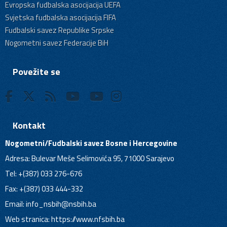
Evropska fudbalska asocijacija UEFA
Svjetska fudbalska asocijacija FIFA
Fudbalski savez Republike Srpske
Nogometni savez Federacije BiH
Povežite se
Kontakt
Nogometni/Fudbalski savez Bosne i Hercegovine
Adresa: Bulevar Meše Selimovića 95, 71000 Sarajevo
Tel: +(387) 033 276-676
Fax: +(387) 033 444-332
Email:
info_nsbih@nsbih.ba
Web stranica: https://www.nfsbih.ba