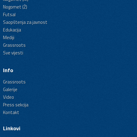
Nogomet (Ž)
Futsal
Saopštenja za javnost
Edukacija
Mediji
Grassroots
Sve vijesti
Info
Grassroots
Galerije
Video
Press sekcija
Kontakt
Linkovi