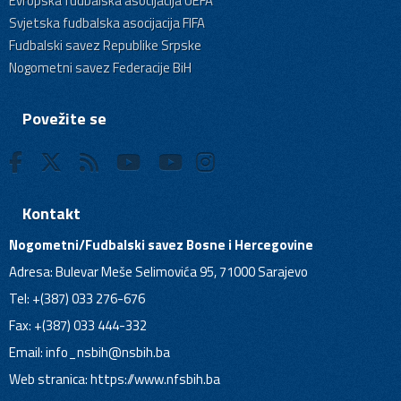
Evropska fudbalska asocijacija UEFA
Svjetska fudbalska asocijacija FIFA
Fudbalski savez Republike Srpske
Nogometni savez Federacije BiH
Povežite se
Kontakt
Nogometni/Fudbalski savez Bosne i Hercegovine
Adresa: Bulevar Meše Selimovića 95, 71000 Sarajevo
Tel: +(387) 033 276-676
Fax: +(387) 033 444-332
Email:
info_nsbih@nsbih.ba
Web stranica: https://www.nfsbih.ba