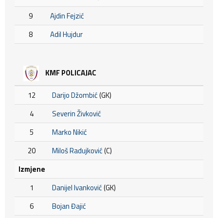
9
Ajdin Fejzić
8
Adil Hujdur
KMF POLICAJAC
12
Darijo Džombić
(GK)
4
Severin Živković
5
Marko Nikić
20
Miloš Radujković
(C)
Izmjene
1
Danijel Ivanković
(GK)
6
Bojan Đajić