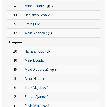
4
Miloš Todorić
10'
13
Benjamin Smajić
5
Emin Jukić
17
Ajdin Sinanović
(C)
Izmjene
20
Hamza Topić
(GK)
10
Malik Douida
15
Maid Dizdarević
11'
3
Amar H.Abdić
6
Tarik Mujabašić
2
Emrah Ajanović
11
Edvin Muratović