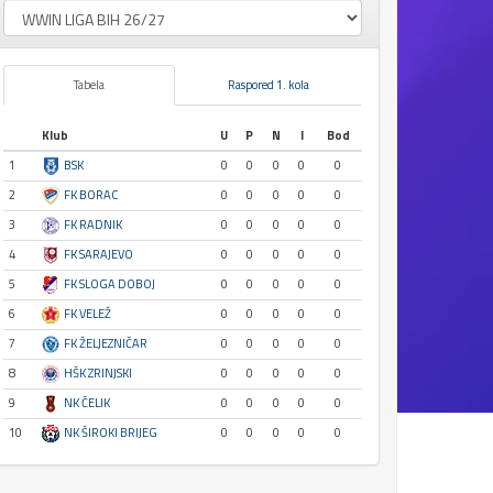
Tabela
Raspored 1. kola
Klub
U
P
N
I
Bod
1
BSK
0
0
0
0
0
2
FK BORAC
0
0
0
0
0
3
FK RADNIK
0
0
0
0
0
4
FK SARAJEVO
0
0
0
0
0
5
FK SLOGA DOBOJ
0
0
0
0
0
6
FK VELEŽ
0
0
0
0
0
7
FK ŽELJEZNIČAR
0
0
0
0
0
8
HŠK ZRINJSKI
0
0
0
0
0
9
NK ČELIK
0
0
0
0
0
10
NK ŠIROKI BRIJEG
0
0
0
0
0