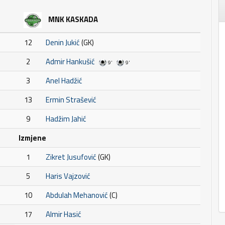
MNK KASKADA
12
Denin Jukić
(GK)
2
Admir Hankušić
9'
9'
3
Anel Hadžić
13
Ermin Strašević
9
Hadžim Jahić
Izmjene
1
Zikret Jusufović
(GK)
5
Haris Vajzović
10
Abdulah Mehanović
(C)
17
Almir Hasić