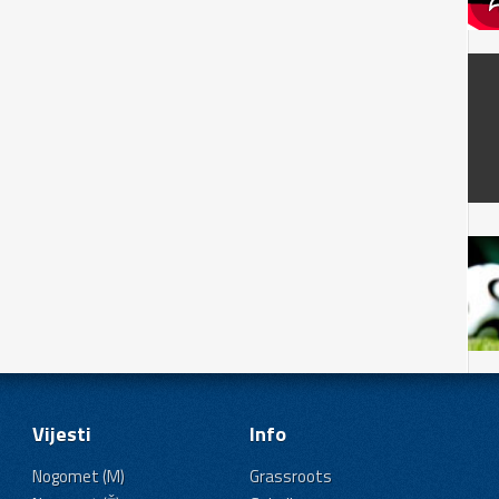
Vijesti
Info
Nogomet (M)
Grassroots