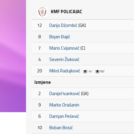
KMF POLICAJAC
12
Darijo Džombić
(GK)
8
Bojan Đajić
7
Mario Cvijanović
(C)
4
Severin Živković
20
Miloš Radujković
14'
60'
Izmjene
2
Danijel Ivanković
(GK)
9
Marko Orašanin
6
Damjan Pešević
10
Boban Bosić