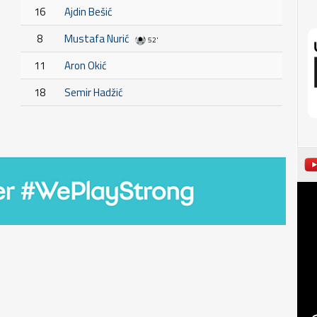
16
Ajdin Bešić
8
Mustafa Nurić
52'
11
Aron Okić
18
Semir Hadžić