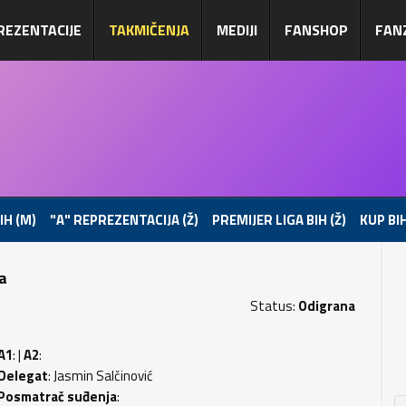
REZENTACIJE
TAKMIČENJA
MEDIJI
FANSHOP
FAN
IH (M)
"A" REPREZENTACIJA (Ž)
PREMIJER LIGA BIH (Ž)
KUP BIH
pa
Status:
Odigrana
A1
: |
A2
:
Delegat
: Jasmin Salčinović
Posmatrač suđenja
: