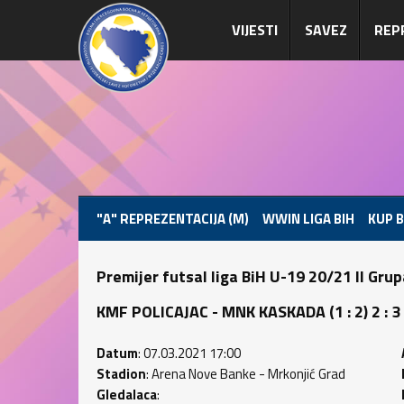
VIJESTI
SAVEZ
REP
"A" REPREZENTACIJA (M)
WWIN LIGA BIH
KUP B
Premijer futsal liga BiH U-19 20/21 II Gru
KMF POLICAJAC - MNK KASKADA (1 : 2) 2 : 3
Datum
: 07.03.2021 17:00
Stadion
: Arena Nove Banke - Mrkonjić Grad
Gledalaca
: