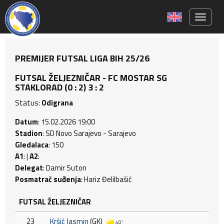
Toggle 
PREMIJER FUTSAL LIGA BIH 25/26
FUTSAL ŽELJEZNIČAR - FC MOSTAR SG
STAKLORAD (0 : 2) 3 : 2
Status:
Odigrana
Datum
: 15.02.2026 19:00
Stadion
: SD Novo Sarajevo - Sarajevo
Gledalaca
: 150
A1
: |
A2
:
Delegat
: Damir Suton
Posmatrač suđenja
: Hariz Đelilbašić
FUTSAL ŽELJEZNIČAR
23
Kršić Jasmin
(GK)
40'