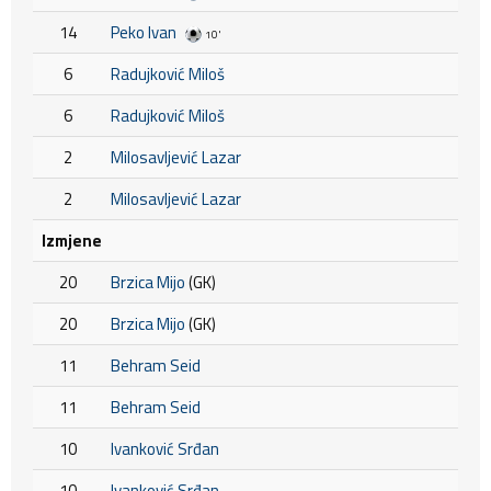
14
Peko Ivan
10'
6
Radujković Miloš
6
Radujković Miloš
2
Milosavljević Lazar
2
Milosavljević Lazar
Izmjene
20
Brzica Mijo
(GK)
20
Brzica Mijo
(GK)
11
Behram Seid
11
Behram Seid
10
Ivanković Srđan
10
Ivanković Srđan