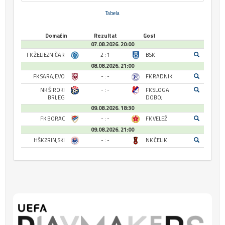
Tabela
Domaćin
Rezultat
Gost
07.08.2026. 20:00
FK ŽELJEZNIČAR
2 : 1
BSK
08.08.2026. 21:00
FK SARAJEVO
- : -
FK RADNIK
NK ŠIROKI
- : -
FK SLOGA
BRIJEG
DOBOJ
09.08.2026. 18:30
FK BORAC
- : -
FK VELEŽ
09.08.2026. 21:00
HŠK ZRINJSKI
- : -
NK ČELIK