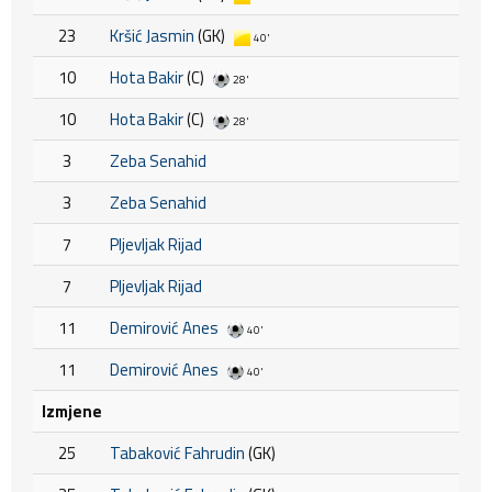
23
Kršić Jasmin
(GK)
40'
10
Hota Bakir
(C)
28'
10
Hota Bakir
(C)
28'
3
Zeba Senahid
3
Zeba Senahid
7
Pljevljak Rijad
7
Pljevljak Rijad
11
Demirović Anes
40'
11
Demirović Anes
40'
Izmjene
25
Tabaković Fahrudin
(GK)