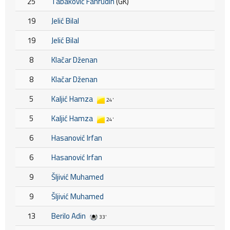
25
Tabaković Fahrudin
(GK)
19
Jelić Bilal
19
Jelić Bilal
8
Klačar Dženan
8
Klačar Dženan
5
Kaljić Hamza
24'
5
Kaljić Hamza
24'
6
Hasanović Irfan
6
Hasanović Irfan
9
Šljivić Muhamed
9
Šljivić Muhamed
13
Berilo Adin
33'