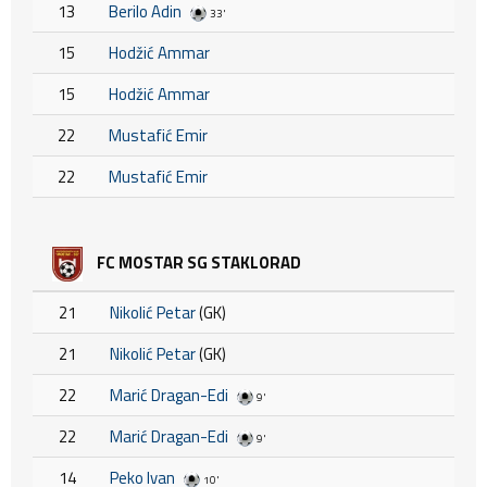
13
Berilo Adin
33'
15
Hodžić Ammar
15
Hodžić Ammar
22
Mustafić Emir
22
Mustafić Emir
FC MOSTAR SG STAKLORAD
21
Nikolić Petar
(GK)
21
Nikolić Petar
(GK)
22
Marić Dragan-Edi
9'
22
Marić Dragan-Edi
9'
14
Peko Ivan
10'