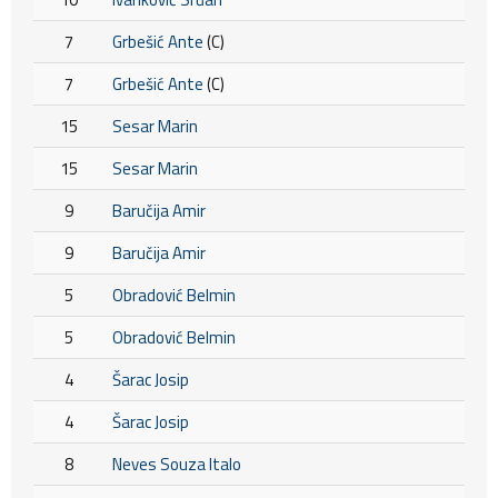
7
Grbešić Ante
(C)
7
Grbešić Ante
(C)
15
Sesar Marin
15
Sesar Marin
9
Baručija Amir
9
Baručija Amir
5
Obradović Belmin
5
Obradović Belmin
4
Šarac Josip
4
Šarac Josip
8
Neves Souza Italo