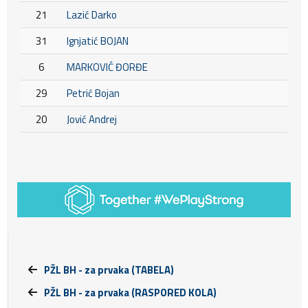
21
Lazić Darko
31
Ignjatić BOJAN
6
MARKOVIĆ ĐORĐE
29
Petrić Bojan
20
Jović Andrej
PŽL BH - za prvaka (TABELA)
PŽL BH - za prvaka (RASPORED KOLA)