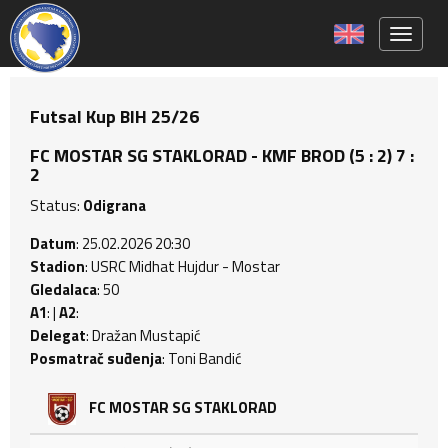
Toggle 
Futsal Kup BIH 25/26
FC MOSTAR SG STAKLORAD - KMF BROD (5 : 2) 7 :
2
Status:
Odigrana
Datum
: 25.02.2026 20:30
Stadion
: USRC Midhat Hujdur - Mostar
Gledalaca
: 50
A1
: |
A2
:
Delegat
: Dražan Mustapić
Posmatrač suđenja
: Toni Bandić
FC MOSTAR SG STAKLORAD