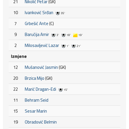
21
Nikolić Petar
(GK)
10
Ivanković Srđan
35'
7
Grbešić Ante
(C)
9
Baručija Amir
3'
18'
19'
2
Milosavljević Lazar
1'
21'
Izmjene
12
Mušanović Jasmin
(GK)
20
Brzica Mijo
(GK)
22
Marić Dragan-Edi
15'
11
Behram Seid
15
Sesar Marin
19
Obradović Belmin