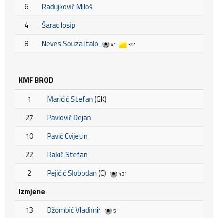
6
Radujković Miloš
4
Šarac Josip
8
Neves Souza Italo
4'
39'
KMF BROD
1
Maričić Stefan
(GK)
27
Pavlović Dejan
10
Pavić Cvijetin
22
Rakić Stefan
2
Pejičić Slobodan
(C)
13'
Izmjene
13
Džombić Vladimir
5'