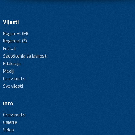
Vijesti
Nogomet (M)
Nogomet (Ž)
Futsal
Saopštenja za javnost
Edukacija
Mediji
Grassroots
Sve vijesti
Info
Grassroots
Galerije
Video