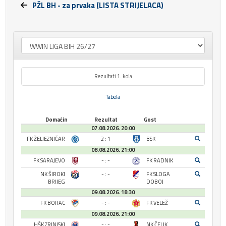
PŽL BH - za prvaka (LISTA STRIJELACA)
Rezultati 1. kola
Tabela
Domaćin
Rezultat
Gost
07.08.2026. 20:00
FK ŽELJEZNIČAR
2 : 1
BSK
08.08.2026. 21:00
FK SARAJEVO
- : -
FK RADNIK
NK ŠIROKI
- : -
FK SLOGA
BRIJEG
DOBOJ
09.08.2026. 18:30
FK BORAC
- : -
FK VELEŽ
09.08.2026. 21:00
HŠK ZRINJSKI
- : -
NK ČELIK