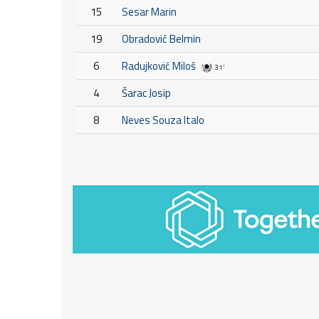
15
Sesar Marin
19
Obradović Belmin
6
Radujković Miloš
31'
4
Šarac Josip
8
Neves Souza Italo