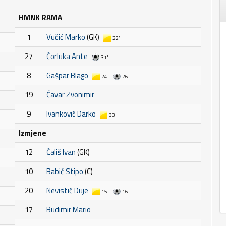
HMNK RAMA
1
Vučić Marko
(GK)
22'
27
Ćorluka Ante
31'
8
Gašpar Blago
24'
26'
19
Ćavar Zvonimir
9
Ivanković Darko
33'
Izmjene
12
Ćališ Ivan
(GK)
10
Babić Stipo
(C)
20
Nevistić Duje
15'
16'
17
Budimir Mario