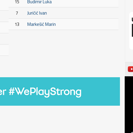
15
Budimir Luka
7
Juričić Ivan
13
Markešić Marin