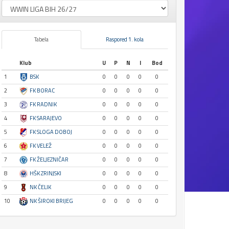
Tabela
Raspored 1. kola
Klub
U
P
N
I
Bod
1
BSK
0
0
0
0
0
2
FK BORAC
0
0
0
0
0
3
FK RADNIK
0
0
0
0
0
4
FK SARAJEVO
0
0
0
0
0
5
FK SLOGA DOBOJ
0
0
0
0
0
6
FK VELEŽ
0
0
0
0
0
7
FK ŽELJEZNIČAR
0
0
0
0
0
8
HŠK ZRINJSKI
0
0
0
0
0
9
NK ČELIK
0
0
0
0
0
10
NK ŠIROKI BRIJEG
0
0
0
0
0