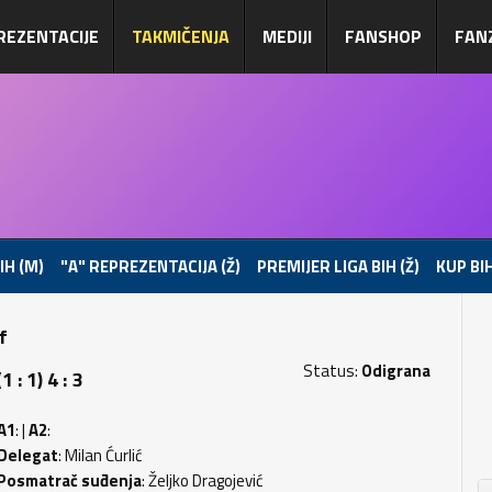
REZENTACIJE
TAKMIČENJA
MEDIJI
FANSHOP
FAN
IH (M)
"A" REPREZENTACIJA (Ž)
PREMIJER LIGA BIH (Ž)
KUP BIH
f
Status:
Odigrana
 1) 4 : 3
A1
: |
A2
:
Delegat
: Milan Ćurlić
Posmatrač suđenja
: Željko Dragojević