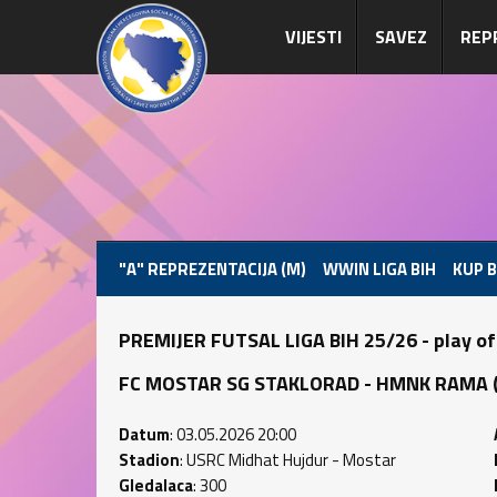
VIJESTI
SAVEZ
REP
"A" REPREZENTACIJA (M)
WWIN LIGA BIH
KUP B
PREMIJER FUTSAL LIGA BIH 25/26 - play of
FC MOSTAR SG STAKLORAD - HMNK RAMA (1 :
Datum
: 03.05.2026 20:00
Stadion
: USRC Midhat Hujdur - Mostar
Gledalaca
: 300