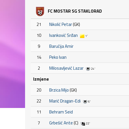
FC MOSTAR SG STAKLORAD
21
Nikolić Petar
(GK)
10
Ivanković Srđan
1'
9
Baručija Amir
14
Peko Ivan
2
Milosavljević Lazar
24'
Izmjene
20
Brzica Mijo
(GK)
22
Marić Dragan-Edi
6'
11
Behram Seid
7
Grbešić Ante
(C)
22'