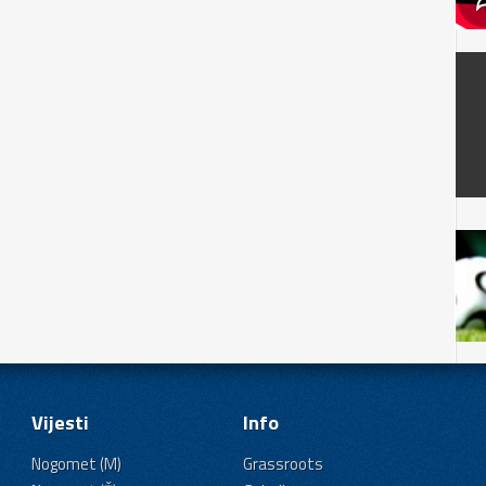
Vijesti
Info
Nogomet (M)
Grassroots