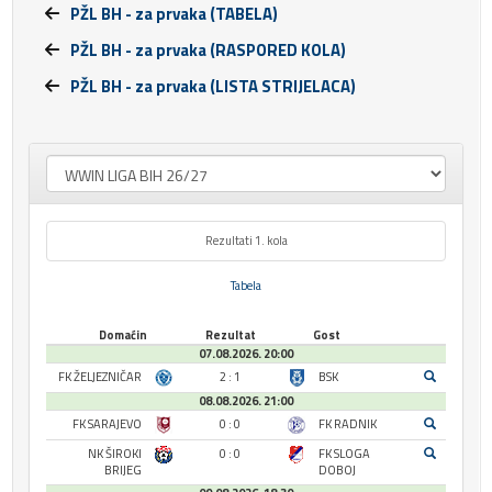
PŽL BH - za prvaka (TABELA)
PŽL BH - za prvaka (RASPORED KOLA)
PŽL BH - za prvaka (LISTA STRIJELACA)
Rezultati 1. kola
Tabela
Domaćin
Rezultat
Gost
07.08.2026. 20:00
FK ŽELJEZNIČAR
2 : 1
BSK
08.08.2026. 21:00
FK SARAJEVO
0 : 0
FK RADNIK
NK ŠIROKI
0 : 0
FK SLOGA
BRIJEG
DOBOJ