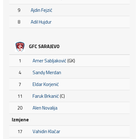
9
Ajdin Fejzić
8
Adil Hujdur
GFC SARAJEVO
1
Amer Sabljaković
(GK)
4
Sandy Merdan
7
Eldar Korjenić
11
Faruk Brkanić
(C)
20
Alen Novalija
Izmjene
17
Vahidin Klačar