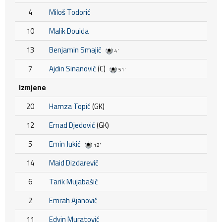
4
Miloš Todorić
10
Malik Douida
13
Benjamin Smajić
4'
7
Ajdin Sinanović
(C)
51'
Izmjene
20
Hamza Topić
(GK)
12
Ernad Djedović
(GK)
5
Emin Jukić
12'
14
Maid Dizdarević
6
Tarik Mujabašić
2
Emrah Ajanović
11
Edvin Muratović