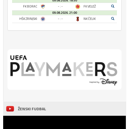
09.08.2026. 18:30
FK BORAC
- : -
FK VELEŽ
09.08.2026. 21:00
HŠK ZRINJSKI
- : -
NK ČELIK
ŽENSKI FUDBAL