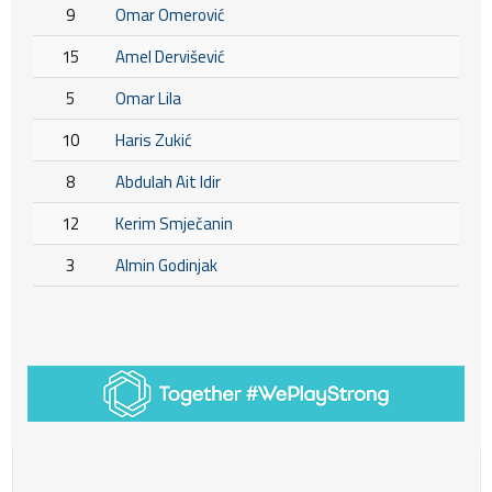
9
Omar Omerović
15
Amel Dervišević
5
Omar Lila
10
Haris Zukić
8
Abdulah Ait Idir
12
Kerim Smječanin
3
Almin Godinjak