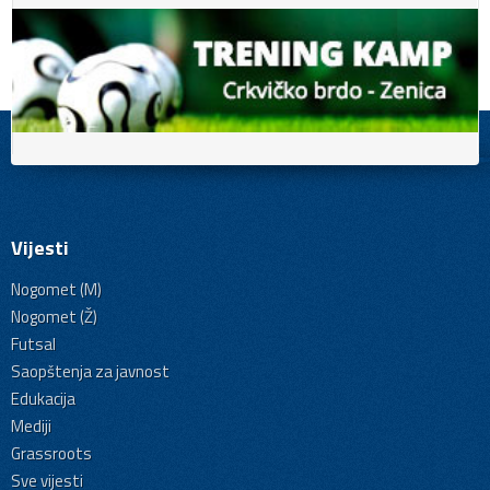
Vijesti
Nogomet (M)
Nogomet (Ž)
Futsal
Saopštenja za javnost
Edukacija
Mediji
Grassroots
Sve vijesti