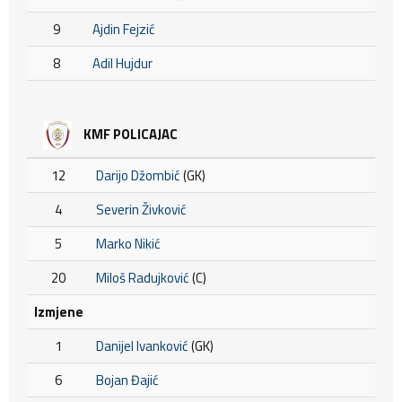
9
Ajdin Fejzić
8
Adil Hujdur
KMF POLICAJAC
12
Darijo Džombić
(GK)
4
Severin Živković
5
Marko Nikić
20
Miloš Radujković
(C)
Izmjene
1
Danijel Ivanković
(GK)
6
Bojan Đajić