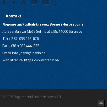
Kontakt
Nogometni/Fudbalski savez Bosne i Hercegovine
Adresa: Bulevar Meše Selimovića 95, 71000 Sarajevo
Tel: +(387) 033 276-676
Fax: +(387) 033 444-332
Email:
info_nsbih@nsbih.ba
Web stranica: https://www.nfsbih.ba
© 2025 Nogometni/Fudbalski savez BiH.