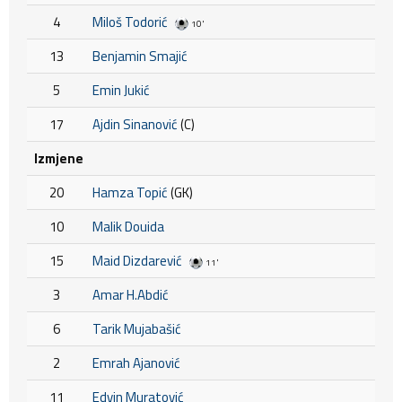
4
Miloš Todorić
10'
13
Benjamin Smajić
5
Emin Jukić
17
Ajdin Sinanović
(C)
Izmjene
20
Hamza Topić
(GK)
10
Malik Douida
15
Maid Dizdarević
11'
3
Amar H.Abdić
6
Tarik Mujabašić
2
Emrah Ajanović
11
Edvin Muratović