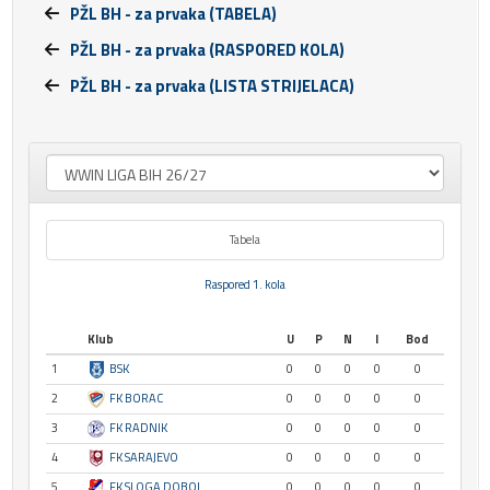
PŽL BH - za prvaka (TABELA)
PŽL BH - za prvaka (RASPORED KOLA)
PŽL BH - za prvaka (LISTA STRIJELACA)
Tabela
Raspored 1. kola
Klub
U
P
N
I
Bod
1
BSK
0
0
0
0
0
2
FK BORAC
0
0
0
0
0
3
FK RADNIK
0
0
0
0
0
4
FK SARAJEVO
0
0
0
0
0
5
FK SLOGA DOBOJ
0
0
0
0
0