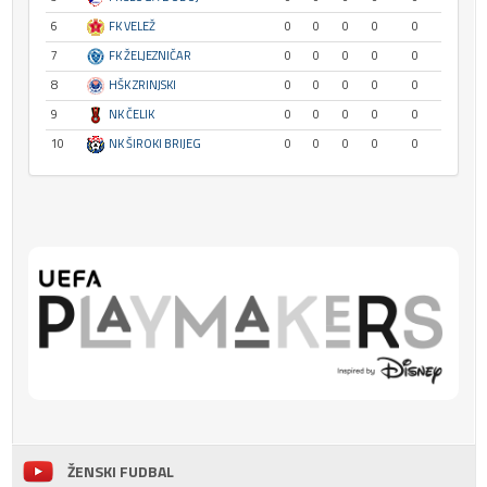
6
FK VELEŽ
0
0
0
0
0
7
FK ŽELJEZNIČAR
0
0
0
0
0
8
HŠK ZRINJSKI
0
0
0
0
0
9
NK ČELIK
0
0
0
0
0
10
NK ŠIROKI BRIJEG
0
0
0
0
0
ŽENSKI FUDBAL