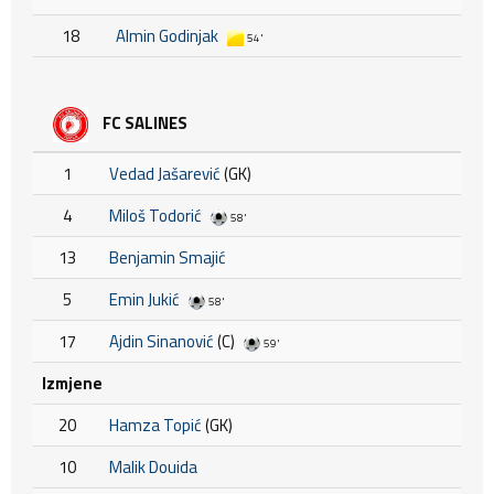
18
Almin Godinjak
54'
FC SALINES
1
Vedad Jašarević
(GK)
4
Miloš Todorić
58'
13
Benjamin Smajić
5
Emin Jukić
58'
17
Ajdin Sinanović
(C)
59'
Izmjene
20
Hamza Topić
(GK)
10
Malik Douida