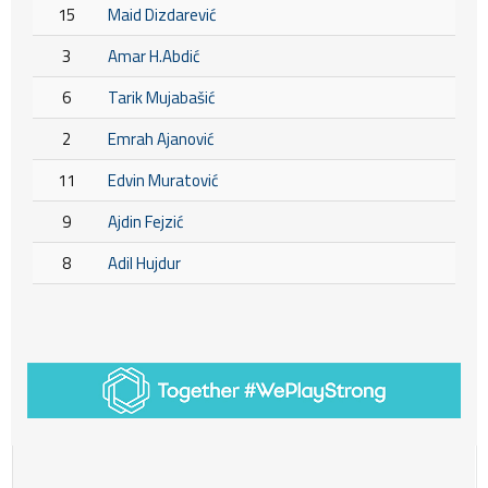
15
Maid Dizdarević
3
Amar H.Abdić
6
Tarik Mujabašić
2
Emrah Ajanović
11
Edvin Muratović
9
Ajdin Fejzić
8
Adil Hujdur