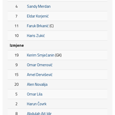
4
Sandy Merdan
7
Eldar Korjenić
11
Faruk Brkanić
(C)
10
Haris Zukić
Izmjene
19
Kerim Smječanin
(GK)
9
Omar Omerović
15
Amel Dervišević
20
Alen Novalija
5
Omar Lila
2
Harun Čovrk
8
Abdulah Ait Idir