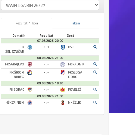
Rezultati 1. kola
Tabela
Domaćin
Rezultat
Gost
07.08.2026. 20:00
FK
2 : 1
BSK
ŽELJEZNIČAR
08.08.2026. 21:00
FK SARAJEVO
- : -
FK RADNIK
NK ŠIROKI
- : -
FK SLOGA
BRIJEG
DOBOJ
09.08.2026. 18:30
FK BORAC
- : -
FK VELEŽ
09.08.2026. 21:00
HŠK ZRINJSKI
- : -
NK ČELIK