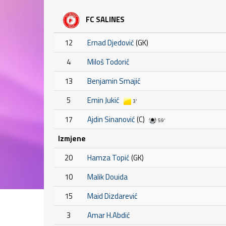
FC SALINES
12
Ernad Djedović
(GK)
4
Miloš Todorić
13
Benjamin Smajić
5
Emin Jukić
3'
17
Ajdin Sinanović
(C)
59'
Izmjene
20
Hamza Topić
(GK)
10
Malik Douida
15
Maid Dizdarević
3
Amar H.Abdić