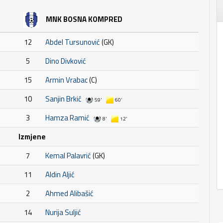
MNK BOSNA KOMPRED
12
Abdel Tursunović
(GK)
5
Dino Divković
15
Armin Vrabac
(C)
10
Sanjin Brkić
59'
60'
3
Hamza Ramić
8'
12'
Izmjene
7
Kemal Palavrić
(GK)
11
Aldin Aljić
2
Ahmed Alibašić
14
Nurija Suljić