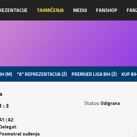
REZENTACIJE
TAKMIČENJA
MEDIJI
FANSHOP
FAN
IH (M)
"A" REPREZENTACIJA (Ž)
PREMIJER LIGA BIH (Ž)
KUP BIH
pa
Status:
Odigrana
 : 3
A1
: |
A2
:
Delegat
:
Posmatrač suđenja
: