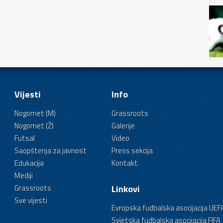
Vijesti
Info
Nogomet (M)
Grassroots
Nogomet (Ž)
Galerije
Futsal
Video
Saopštenja za javnost
Press sekcija
Edukacija
Kontakt
Mediji
Grassroots
Linkovi
Sve vijesti
Evropska fudbalska asocijacija UEF
Svjetska fudbalska asocijacija FIFA