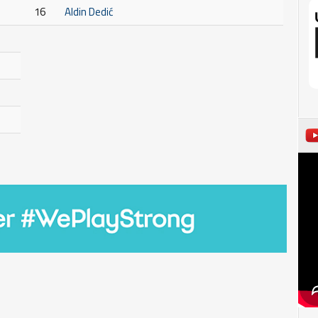
16
Aldin Dedić