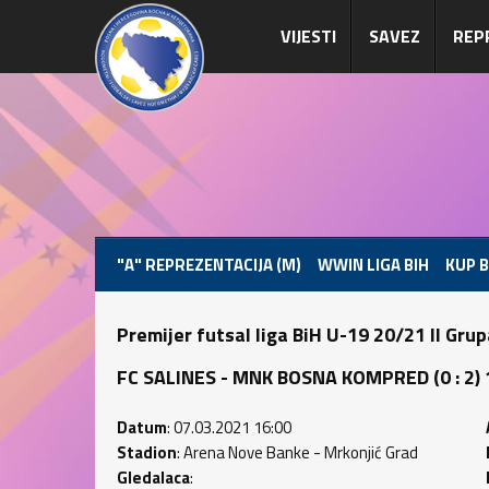
VIJESTI
SAVEZ
REP
"A" REPREZENTACIJA (M)
WWIN LIGA BIH
KUP B
Premijer futsal liga BiH U-19 20/21 II Gru
FC SALINES - MNK BOSNA KOMPRED (0 : 2) 1
Datum
: 07.03.2021 16:00
Stadion
: Arena Nove Banke - Mrkonjić Grad
Gledalaca
: