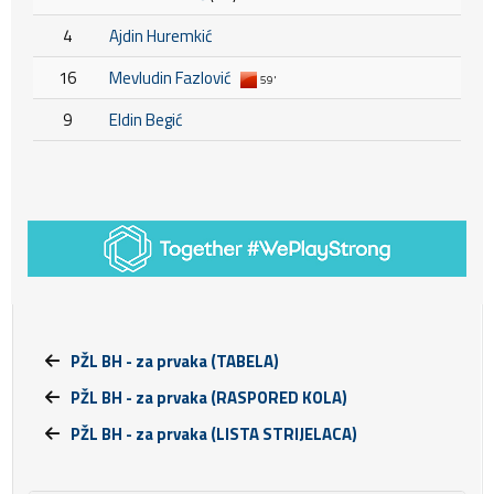
4
Ajdin Huremkić
16
Mevludin Fazlović
59'
9
Eldin Begić
PŽL BH - za prvaka (TABELA)
PŽL BH - za prvaka (RASPORED KOLA)
PŽL BH - za prvaka (LISTA STRIJELACA)