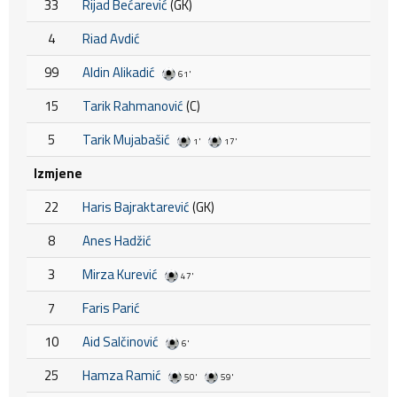
33
Rijad Bećarević
(GK)
4
Riad Avdić
99
Aldin Alikadić
61'
15
Tarik Rahmanović
(C)
5
Tarik Mujabašić
1'
17'
Izmjene
22
Haris Bajraktarević
(GK)
8
Anes Hadžić
3
Mirza Kurević
47'
7
Faris Parić
10
Aid Salčinović
6'
25
Hamza Ramić
50'
59'