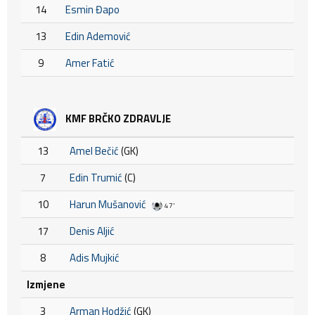
14
Esmin Đapo
13
Edin Ademović
9
Amer Fatić
KMF BRČKO ZDRAVLJE
13
Amel Bečić
(GK)
7
Edin Trumić
(C)
10
Harun Mušanović
47'
17
Denis Aljić
8
Adis Mujkić
Izmjene
3
Arman Hodžić
(GK)