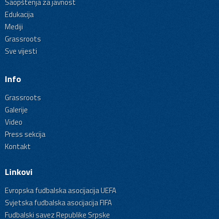
Saopštenja za javnost
Edukacija
Mediji
Grassroots
Sve vijesti
Info
Grassroots
Galerije
Video
Press sekcija
Kontakt
Linkovi
Evropska fudbalska asocijacija UEFA
Svjetska fudbalska asocijacija FIFA
Fudbalski savez Republike Srpske