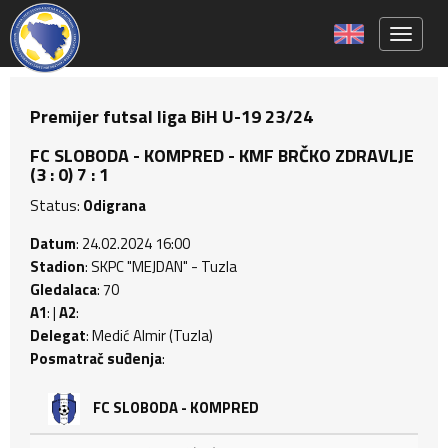
Toggle 
Premijer futsal liga BiH U-19 23/24
FC SLOBODA - KOMPRED - KMF BRČKO ZDRAVLJE
(3 : 0) 7 : 1
Status:
Odigrana
Datum
: 24.02.2024 16:00
Stadion
: SKPC "MEJDAN" - Tuzla
Gledalaca
: 70
A1
: |
A2
:
Delegat
: Medić Almir (Tuzla)
Posmatrač suđenja
:
FC SLOBODA - KOMPRED