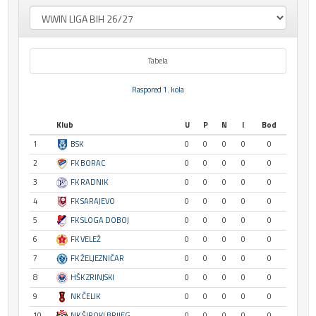
Tabela
Raspored 1. kola
Klub
U
P
N
I
Bod
1
BSK
0
0
0
0
0
2
FK BORAC
0
0
0
0
0
3
FK RADNIK
0
0
0
0
0
4
FK SARAJEVO
0
0
0
0
0
5
FK SLOGA DOBOJ
0
0
0
0
0
6
FK VELEŽ
0
0
0
0
0
7
FK ŽELJEZNIČAR
0
0
0
0
0
8
HŠK ZRINJSKI
0
0
0
0
0
9
NK ČELIK
0
0
0
0
0
10
NK ŠIROKI BRIJEG
0
0
0
0
0