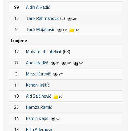
99
Aldin Alikadić
15
Tarik Rahmanović
(C)
48'
5
Tarik Mujabašić
13'
56'
Izmjene
12
Muhamed Tufekčić
(GK)
8
Anes Hadžić
5'
49'
64'
3
Mirza Kurević
17'
11
Kenan Hrštić
10
Aid Salčinović
59'
25
Hamza Ramić
14
Esmin Đapo
57'
13
Edin Ademović