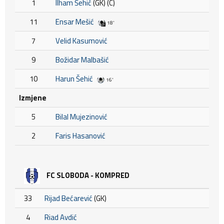
1
Ilham Šehić
(GK) (C)
11
Ensar Mešić
18'
7
Velid Kasumović
9
Božidar Malbašić
10
Harun Šehić
16'
Izmjene
5
Bilal Mujezinović
2
Faris Hasanović
FC SLOBODA - KOMPRED
33
Rijad Bećarević
(GK)
4
Riad Avdić