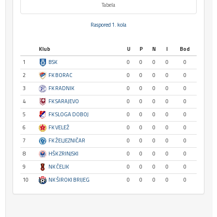
Tabela
Raspored 1. kola
Klub
U
P
N
I
Bod
1
BSK
0
0
0
0
0
2
FK BORAC
0
0
0
0
0
3
FK RADNIK
0
0
0
0
0
4
FK SARAJEVO
0
0
0
0
0
5
FK SLOGA DOBOJ
0
0
0
0
0
6
FK VELEŽ
0
0
0
0
0
7
FK ŽELJEZNIČAR
0
0
0
0
0
8
HŠK ZRINJSKI
0
0
0
0
0
9
NK ČELIK
0
0
0
0
0
10
NK ŠIROKI BRIJEG
0
0
0
0
0