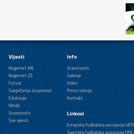
Vijesti
Info
Nogomet (M)
Grassroots
Nogomet (Ž)
Galerije
Futsal
Video
Saopštenja za javnost
Press sekcija
Edukacija
Kontakt
Mediji
Grassroots
Linkovi
Sve vijesti
Evropska fudbalska asocijacija UEF
Svjetska fudbalska asocijacija FIFA