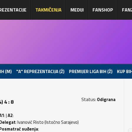
REZENTACIJE
TAKMIČENJA
MEDIJI
FANSHOP
FAN
IH (M)
"A" REPREZENTACIJA (Ž)
PREMIJER LIGA BIH (Ž)
KUP BIH
Status:
Odigrana
 4 : 8
A1
: |
A2
:
Delegat
: Ivanović Risto (Istočno Sarajevo)
Posmatrač suđenja
: