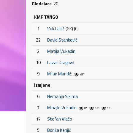
Gledalaca
: 20
KMF TANGO
1
Vuk Lakić
(GK) (C)
22
David Stanković
2
Matija Vukadin
10
Lazar Dragović
9
Milan Mandić
18'
Izmjene
6
Nemanja Sikima
7
Mihajlo Vukadin
8'
13'
55'
17
Stefan Vlačo
5
Boriša Kenjić