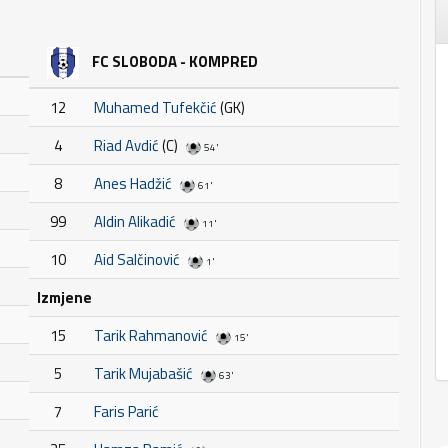
FC SLOBODA - KOMPRED
12
Muhamed Tufekčić
(GK)
4
Riad Avdić
(C)
54'
8
Anes Hadžić
61'
99
Aldin Alikadić
11'
10
Aid Salčinović
1'
Izmjene
15
Tarik Rahmanović
15'
5
Tarik Mujabašić
63'
7
Faris Parić