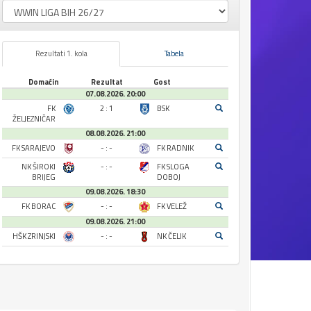
Rezultati 1. kola
Tabela
Domaćin
Rezultat
Gost
07.08.2026. 20:00
FK
2 : 1
BSK
ŽELJEZNIČAR
08.08.2026. 21:00
FK SARAJEVO
- : -
FK RADNIK
NK ŠIROKI
- : -
FK SLOGA
BRIJEG
DOBOJ
09.08.2026. 18:30
FK BORAC
- : -
FK VELEŽ
09.08.2026. 21:00
HŠK ZRINJSKI
- : -
NK ČELIK