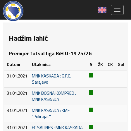
Toggle 
Hadžim Jahić
Premijer futsal liga BiH U-19 25/26
Datum
Utakmica
S
ŽK
CK
Gol
31.01.2021
MNK KASKADA : G.F.C.
Sarajevo
31.01.2021
MNK BOSNA KOMPRED :
MNK KASKADA
31.01.2021
MNK KASKADA : KMF
''Policajac''
31.01.2021
FC SALINES : MNK KASKADA