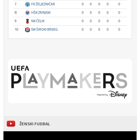
7
FK ŽELJEZNIČAR
0
0
0
0
0
8
HŠK ZRINJSKI
0
0
0
0
0
9
NK ČELIK
0
0
0
0
0
10
NK ŠIROKI BRIJEG
0
0
0
0
0
ŽENSKI FUDBAL