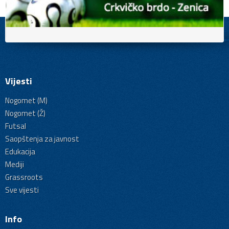
Vijesti
Nogomet (M)
Nogomet (Ž)
Futsal
Saopštenja za javnost
Edukacija
Mediji
Grassroots
Sve vijesti
Info