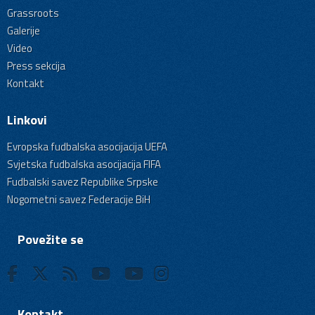
Grassroots
Galerije
Video
Press sekcija
Kontakt
Linkovi
Evropska fudbalska asocijacija UEFA
Svjetska fudbalska asocijacija FIFA
Fudbalski savez Republike Srpske
Nogometni savez Federacije BiH
Povežite se
Kontakt