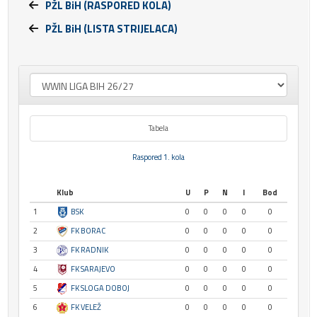
PŽL BiH (RASPORED KOLA)
PŽL BiH (LISTA STRIJELACA)
Tabela
Raspored 1. kola
Klub
U
P
N
I
Bod
1
BSK
0
0
0
0
0
2
FK BORAC
0
0
0
0
0
3
FK RADNIK
0
0
0
0
0
4
FK SARAJEVO
0
0
0
0
0
5
FK SLOGA DOBOJ
0
0
0
0
0
6
FK VELEŽ
0
0
0
0
0