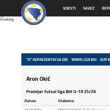
VIJESTI
SAVEZ
REP
"A" REPREZENTACIJA (M)
WWIN LIGA BIH
KUP B
Aron Okić
Premijer futsal liga BiH U-19 25/26
Datum
Utakmica