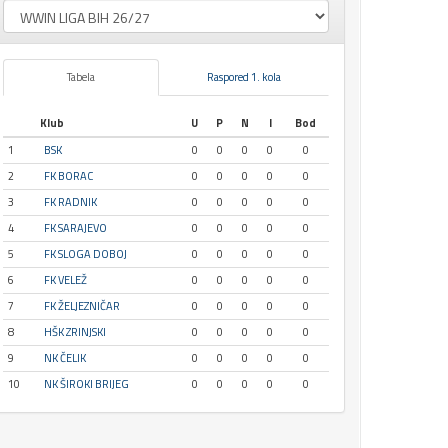
Tabela
Raspored 1. kola
Klub
U
P
N
I
Bod
1
BSK
0
0
0
0
0
2
FK BORAC
0
0
0
0
0
3
FK RADNIK
0
0
0
0
0
4
FK SARAJEVO
0
0
0
0
0
5
FK SLOGA DOBOJ
0
0
0
0
0
6
FK VELEŽ
0
0
0
0
0
7
FK ŽELJEZNIČAR
0
0
0
0
0
8
HŠK ZRINJSKI
0
0
0
0
0
9
NK ČELIK
0
0
0
0
0
10
NK ŠIROKI BRIJEG
0
0
0
0
0