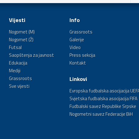
Vijesti
Info
Nogomet (M)
Grassroots
Nogomet (Ž)
Galerije
Futsal
Video
Saopštenja za javnost
Press sekcija
Edukacija
Kontakt
Mediji
Grassroots
Linkovi
Sve vijesti
Evropska fudbalska asocijacija UEF
Svjetska fudbalska asocijacija FIFA
Fudbalski savez Republike Srpske
Nogometni savez Federacije BiH