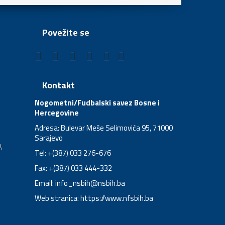
Povežite se
Kontakt
Nogometni/Fudbalski savez Bosne i
Hercegovine
Adresa: Bulevar Meše Selimovića 95, 71000
Sarajevo
A
Tel: +(387) 033 276-676
Fax: +(387) 033 444-332
Email:
info_nsbih@nsbih.ba
Web stranica: https://www.nfsbih.ba