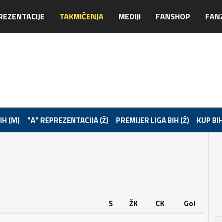
REZENTACIJE
TAKMIČENJA
MEDIJI
FANSHOP
FAN
IH (M)
"A" REPREZENTACIJA (Ž)
PREMIJER LIGA BIH (Ž)
KUP BIH
S
ŽK
CK
Gol