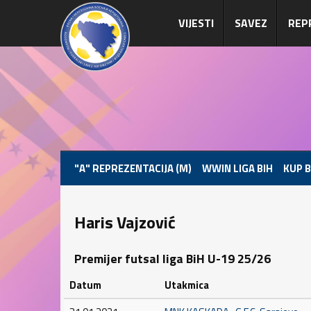
VIJESTI
SAVEZ
REP
"A" REPREZENTACIJA (M)
WWIN LIGA BIH
KUP B
Haris Vajzović
Premijer futsal liga BiH U-19 25/26
Datum
Utakmica