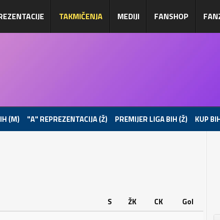
REZENTACIJE
TAKMIČENJA
MEDIJI
FANSHOP
FAN
IH (M)
"A" REPREZENTACIJA (Ž)
PREMIJER LIGA BIH (Ž)
KUP BIH
S
ŽK
CK
Gol