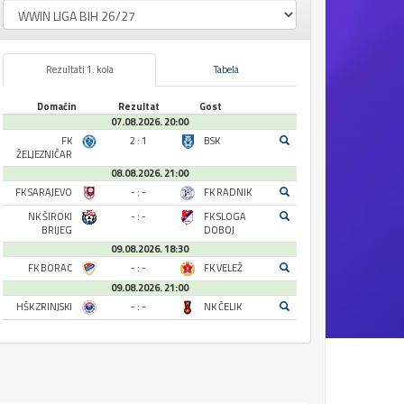
Rezultati 1. kola
Tabela
Domaćin
Rezultat
Gost
07.08.2026. 20:00
FK
2 : 1
BSK
ŽELJEZNIČAR
08.08.2026. 21:00
FK SARAJEVO
- : -
FK RADNIK
NK ŠIROKI
- : -
FK SLOGA
BRIJEG
DOBOJ
09.08.2026. 18:30
FK BORAC
- : -
FK VELEŽ
09.08.2026. 21:00
HŠK ZRINJSKI
- : -
NK ČELIK